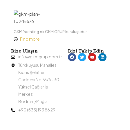
GKM Yachting bir GKM GRUP kuruluşudur.
Find more
Bize Ulaşın
Bizi Takip Edin
info@gkmgrup.com.tr
Türkkuyusu Mahallesi
Kıbrıs Şehitleri
Caddesi No 78/A -30
Yüksel Çağlar İş
Merkezi
Bodrum/Muğla
+90 (533) 193 86 29