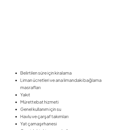
Fiyata Dahil Olanlar
Belirtilen süre için kiralama
Liman ücretleri ve ana limandaki bağlama
masrafları
Yakıt
Mürettebat hizmeti
Genel kullanım için su
Havlu ve çarşaf takımları
Yat çamaşırhanesi