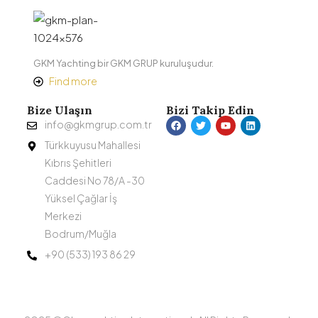
GKM Yachting bir GKM GRUP kuruluşudur.
Find more
Bize Ulaşın
Bizi Takip Edin
info@gkmgrup.com.tr
Türkkuyusu Mahallesi
Kıbrıs Şehitleri
Caddesi No 78/A -30
Yüksel Çağlar İş
Merkezi
Bodrum/Muğla
+90 (533) 193 86 29