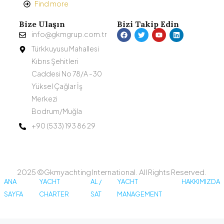
Find more
Bize Ulaşın
Bizi Takip Edin
info@gkmgrup.com.tr
Türkkuyusu Mahallesi
Kıbrıs Şehitleri
Caddesi No 78/A -30
Yüksel Çağlar İş
Merkezi
Bodrum/Muğla
+90 (533) 193 86 29
2025 ©Gkmyachting International. All Rights Reserved.
ANA
YACHT
AL /
YACHT
HAKKIMIZDA
SAYFA
CHARTER
SAT
MANAGEMENT