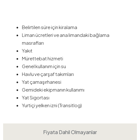
Fiyata Dahil Olanlar
Belirtilen süre için kiralama
Liman ücretleri ve ana limandaki bağlama
masrafları
Yakıt
Mürettebat hizmeti
Genel kullanım için su
Havlu ve çarşaf takımları
Yat çamaşırhanesi
Gemideki ekipmanın kullanımı
Yat Sigortası
Yurtiçi yelken izni (Transitlog)
Fiyata Dahil Olmayanlar