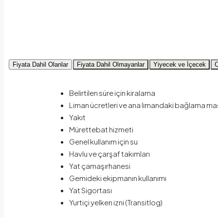
Fiyata Dahil Olanlar
Fiyata Dahil Olmayanlar
Yiyecek ve İçecek
C
Belirtilen süre için kiralama
Liman ücretleri ve ana limandaki bağlama mas
Yakıt
Mürettebat hizmeti
Genel kullanım için su
Havlu ve çarşaf takımları
Yat çamaşırhanesi
Gemideki ekipmanın kullanımı
Yat Sigortası
Yurtiçi yelken izni (Transitlog)