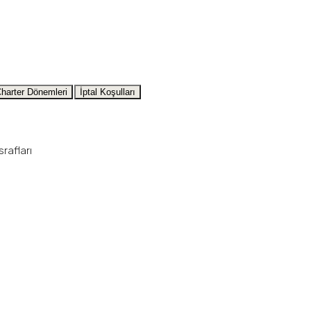
harter Dönemleri
İptal Koşulları
rafları