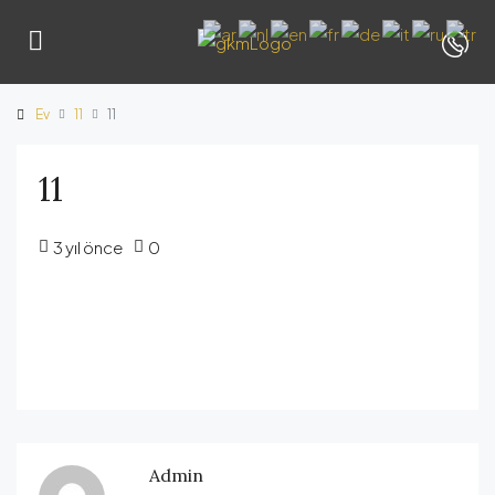
Ev
11
11
11
3 yıl önce
0
Admin