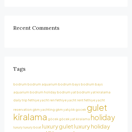
Recent Comments
Tags
bodrum
bodrum aquarium
bodrum bays
bodrum bays
aquarium
bodrum holiday
bodrum yat
bodrum yat kiralama
daily trip
fethiye yacht ren
fethiye yacht rent
fethiye yacht
gulet
reservation
gkm yachting
gkm yatçılık
gocek
kiralama
holiday
göcek
göcek yat kiralama
luxury gulet
luxury holiday
luxury
luxury boat