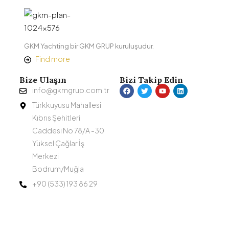
GKM Yachting bir GKM GRUP kuruluşudur.
Find more
Bize Ulaşın
Bizi Takip Edin
info@gkmgrup.com.tr
Türkkuyusu Mahallesi
Kıbrıs Şehitleri
Caddesi No 78/A -30
Yüksel Çağlar İş
Merkezi
Bodrum/Muğla
+90 (533) 193 86 29