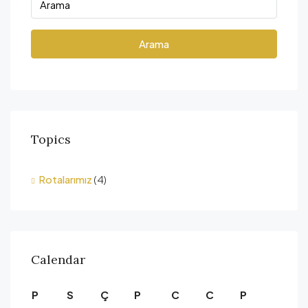
Arama
Topics
Rotalarımız
(4)
Calendar
P
S
Ç
P
C
C
P