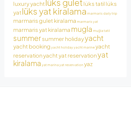
lüks gulet
luxury yacht
lüks tatil
lüks
lüks yat kiralama
yat
marmaris daily trip
marmaris gulet kiralama
marmaris yat
mugla
marmaris yat kiralama
muğla tatil
summer
yacht
summer holiday
yacht booking
yacht
yacht holiday
yacht marine
yat
reservation
yacht yat reservation
kiralama
yaz
yat marina
yat reservation