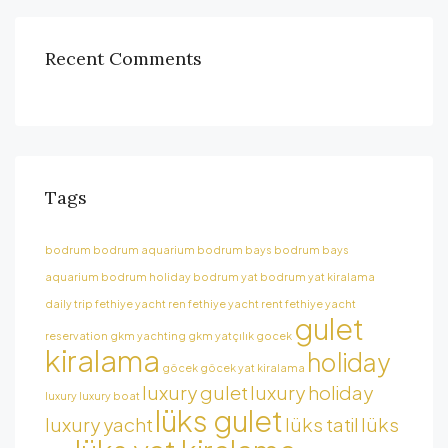
Recent Comments
Tags
bodrum
bodrum aquarium
bodrum bays
bodrum bays
aquarium
bodrum holiday
bodrum yat
bodrum yat kiralama
daily trip
fethiye yacht ren
fethiye yacht rent
fethiye yacht
gulet
reservation
gkm yachting
gkm yatçılık
gocek
kiralama
holiday
göcek
göcek yat kiralama
luxury gulet
luxury holiday
luxury
luxury boat
lüks gulet
luxury yacht
lüks tatil
lüks