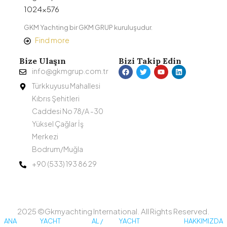
GKM Yachting bir GKM GRUP kuruluşudur.
Find more
Bize Ulaşın
Bizi Takip Edin
info@gkmgrup.com.tr
Türkkuyusu Mahallesi
Kıbrıs Şehitleri
Caddesi No 78/A -30
Yüksel Çağlar İş
Merkezi
Bodrum/Muğla
+90 (533) 193 86 29
2025 ©Gkmyachting International. All Rights Reserved.
ANA
YACHT
AL /
YACHT
HAKKIMIZDA