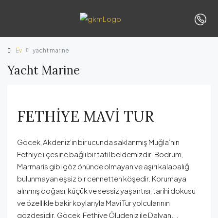
Ev
yacht marine
Yacht Marine
FETHİYE MAVİ TUR
Göcek, Akdeniz’in bir ucunda saklanmış Muğla’nın
Fethiye ilçesine bağlı bir tatil beldemizdir. Bodrum,
Marmaris gibi göz önünde olmayan ve aşırı kalabalığı
bulunmayan eşsiz bir cennetten köşedir. Korumaya
alınmış doğası, küçük ve sessiz yaşantısı, tarihi dokusu
ve özellikle bakir koylarıyla Mavi Tur yolcularının
gözdesidir. Göcek, Fethiye Ölüdeniz ile Dalyan...