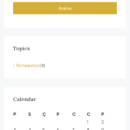
Arama
Topics
Rotalarımız
(4)
Calendar
P
S
Ç
P
C
C
P
1
2
3
4
5
6
7
8
9