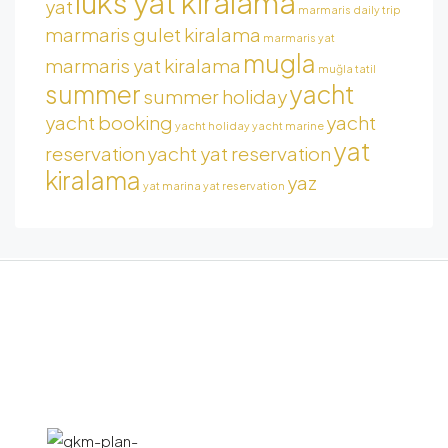
lüks yat kiralama
yat
marmaris daily trip
marmaris gulet kiralama
marmaris yat
mugla
marmaris yat kiralama
muğla tatil
summer
yacht
summer holiday
yacht booking
yacht
yacht holiday
yacht marine
yat
reservation
yacht yat reservation
kiralama
yaz
yat marina
yat reservation