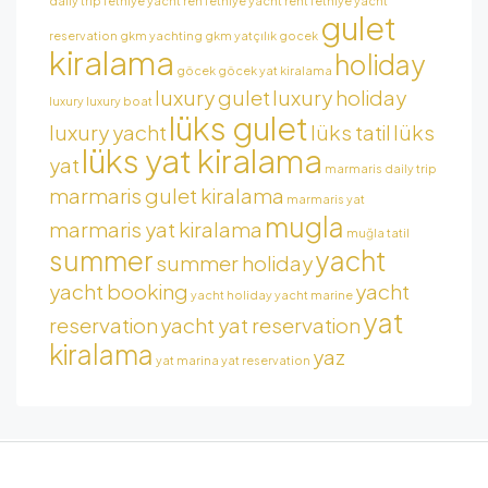
daily trip
fethiye yacht ren
fethiye yacht rent
fethiye yacht
gulet
reservation
gkm yachting
gkm yatçılık
gocek
kiralama
holiday
göcek
göcek yat kiralama
luxury gulet
luxury holiday
luxury
luxury boat
lüks gulet
luxury yacht
lüks tatil
lüks
lüks yat kiralama
yat
marmaris daily trip
marmaris gulet kiralama
marmaris yat
mugla
marmaris yat kiralama
muğla tatil
summer
yacht
summer holiday
yacht booking
yacht
yacht holiday
yacht marine
yat
reservation
yacht yat reservation
kiralama
yaz
yat marina
yat reservation