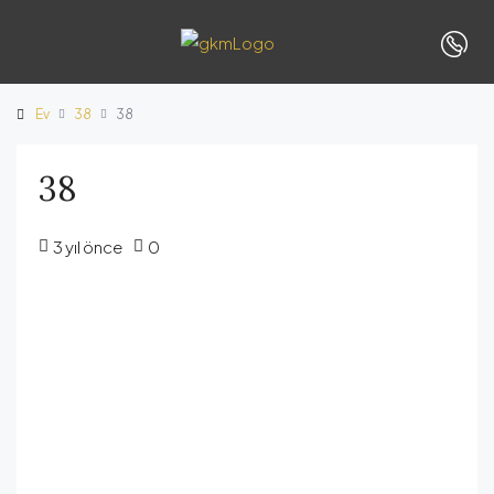
Ev
38
38
38
3 yıl önce
0