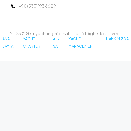
+90 (533) 193 86 29
2025 ©Gkmyachting International. All Rights Reserved.
ANA
YACHT
AL /
YACHT
HAKKIMIZDA
SAYFA
CHARTER
SAT
MANAGEMENT