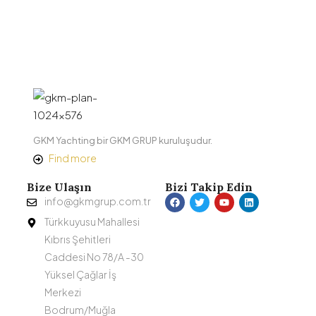
GKM Yachting bir GKM GRUP kuruluşudur.
Find more
Bize Ulaşın
Bizi Takip Edin
info@gkmgrup.com.tr
Türkkuyusu Mahallesi
Kıbrıs Şehitleri
Caddesi No 78/A -30
Yüksel Çağlar İş
Merkezi
Bodrum/Muğla