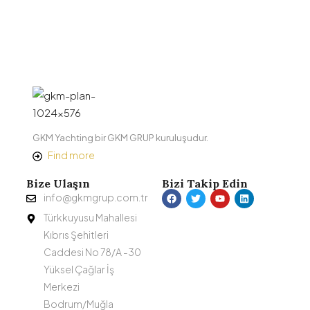
GKM Yachting bir GKM GRUP kuruluşudur.
Find more
Bize Ulaşın
Bizi Takip Edin
info@gkmgrup.com.tr
Türkkuyusu Mahallesi
Kıbrıs Şehitleri
Caddesi No 78/A -30
Yüksel Çağlar İş
Merkezi
Bodrum/Muğla