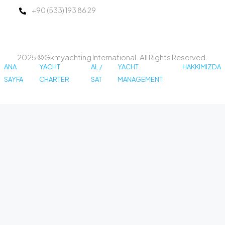
+90 (533) 193 86 29
2025 ©Gkmyachting International. All Rights Reserved.
ANA
YACHT
AL /
YACHT
HAKKIMIZDA
SAYFA
CHARTER
SAT
MANAGEMENT