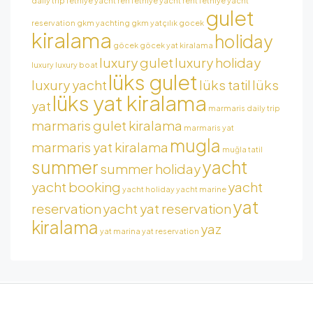
daily trip
fethiye yacht ren
fethiye yacht rent
fethiye yacht
gulet
reservation
gkm yachting
gkm yatçılık
gocek
kiralama
holiday
göcek
göcek yat kiralama
luxury gulet
luxury holiday
luxury
luxury boat
lüks gulet
luxury yacht
lüks tatil
lüks
lüks yat kiralama
yat
marmaris daily trip
marmaris gulet kiralama
marmaris yat
mugla
marmaris yat kiralama
muğla tatil
summer
yacht
summer holiday
yacht booking
yacht
yacht holiday
yacht marine
yat
reservation
yacht yat reservation
kiralama
yaz
yat marina
yat reservation