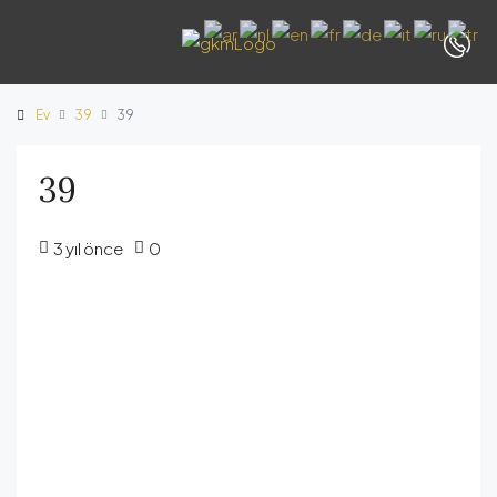
Ev
39
39
39
3 yıl önce
0