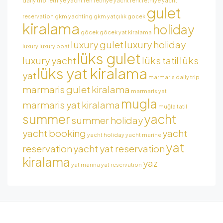
daily trip
fethiye yacht ren
fethiye yacht rent
fethiye yacht
gulet
reservation
gkm yachting
gkm yatçılık
gocek
kiralama
holiday
göcek
göcek yat kiralama
luxury gulet
luxury holiday
luxury
luxury boat
lüks gulet
luxury yacht
lüks tatil
lüks
lüks yat kiralama
yat
marmaris daily trip
marmaris gulet kiralama
marmaris yat
mugla
marmaris yat kiralama
muğla tatil
summer
yacht
summer holiday
yacht booking
yacht
yacht holiday
yacht marine
yat
reservation
yacht yat reservation
kiralama
yaz
yat marina
yat reservation