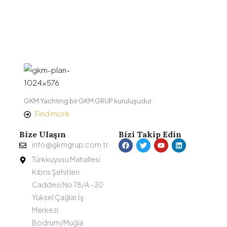
GKM Yachting bir GKM GRUP kuruluşudur.
Find more
Bize Ulaşın
Bizi Takip Edin
info@gkmgrup.com.tr
Türkkuyusu Mahallesi
Kıbrıs Şehitleri
Caddesi No 78/A -30
Yüksel Çağlar İş
Merkezi
Bodrum/Muğla