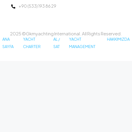
+90 (533) 193 86 29
2025 ©Gkmyachting International. All Rights Reserved.
ANA
YACHT
AL /
YACHT
HAKKIMIZDA
SAYFA
CHARTER
SAT
MANAGEMENT