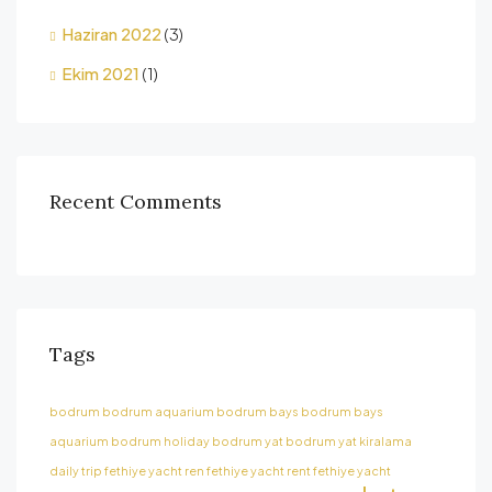
Haziran 2022
(3)
Ekim 2021
(1)
Recent Comments
Tags
bodrum
bodrum aquarium
bodrum bays
bodrum bays
aquarium
bodrum holiday
bodrum yat
bodrum yat kiralama
daily trip
fethiye yacht ren
fethiye yacht rent
fethiye yacht