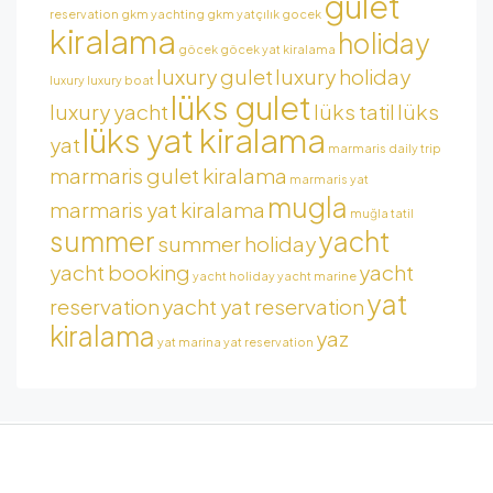
gulet
reservation
gkm yachting
gkm yatçılık
gocek
kiralama
holiday
göcek
göcek yat kiralama
luxury gulet
luxury holiday
luxury
luxury boat
lüks gulet
luxury yacht
lüks tatil
lüks
lüks yat kiralama
yat
marmaris daily trip
marmaris gulet kiralama
marmaris yat
mugla
marmaris yat kiralama
muğla tatil
summer
yacht
summer holiday
yacht booking
yacht
yacht holiday
yacht marine
yat
reservation
yacht yat reservation
kiralama
yaz
yat marina
yat reservation