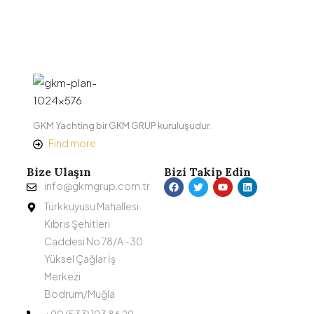
GKM Yachting bir GKM GRUP kuruluşudur.
Find more
Bize Ulaşın
Bizi Takip Edin
info@gkmgrup.com.tr
Türkkuyusu Mahallesi
Kıbrıs Şehitleri
Caddesi No 78/A -30
Yüksel Çağlar İş
Merkezi
Bodrum/Muğla