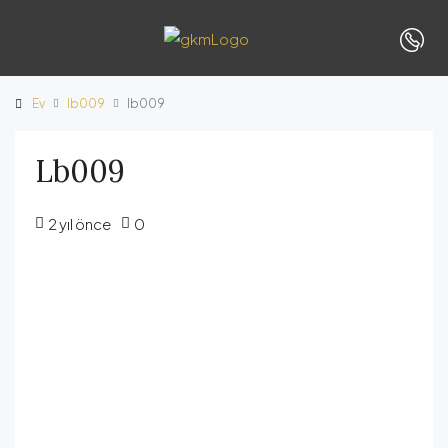
Ev
lb009
lb009
Lb009
2 yıl önce
0