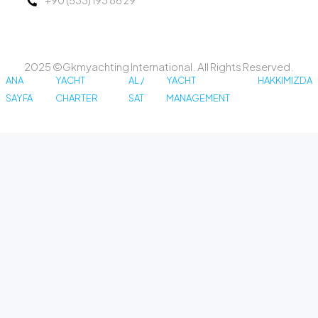
+90 (533) 193 86 29
2025 ©Gkmyachting International. All Rights Reserved.
ANA
YACHT
AL /
YACHT
HAKKIMIZDA
SAYFA
CHARTER
SAT
MANAGEMENT