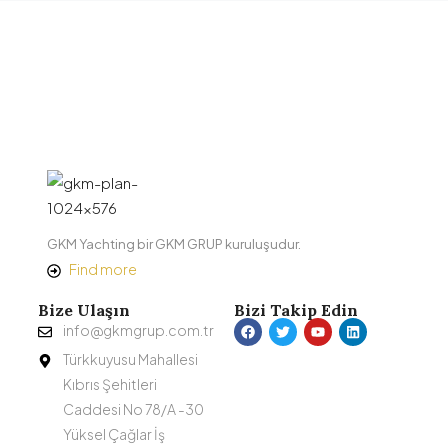
GKM Yachting bir GKM GRUP kuruluşudur.
Find more
Bize Ulaşın
Bizi Takip Edin
info@gkmgrup.com.tr
Türkkuyusu Mahallesi
Kıbrıs Şehitleri
Caddesi No 78/A -30
Yüksel Çağlar İş