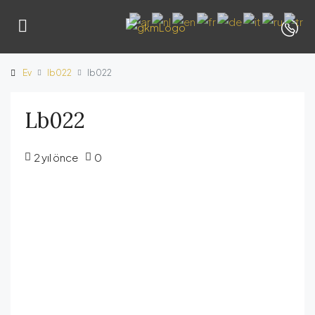
Ev
lb022
lb022
Lb022
2 yıl önce
0