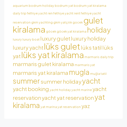
aquarium
bodrum holiday
bodrum yat
bodrum yat kiralama
daily trip
fethiye yacht ren
fethiye yacht rent
fethiye yacht
gulet
reservation
gkm yachting
gkm yatçılık
gocek
kiralama
holiday
göcek
göcek yat kiralama
luxury gulet
luxury holiday
luxury
luxury boat
lüks gulet
luxury yacht
lüks tatil
lüks
lüks yat kiralama
yat
marmaris daily trip
marmaris gulet kiralama
marmaris yat
mugla
marmaris yat kiralama
muğla tatil
summer
yacht
summer holiday
yacht booking
yacht
yacht holiday
yacht marine
yat
reservation
yacht yat reservation
kiralama
yaz
yat marina
yat reservation