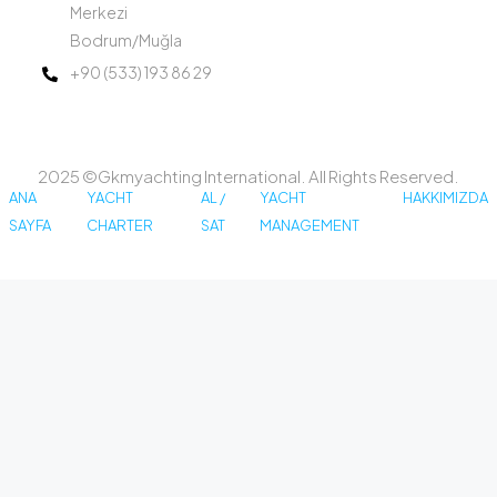
Merkezi
Bodrum/Muğla
+90 (533) 193 86 29
2025 ©Gkmyachting International. All Rights Reserved.
ANA
YACHT
AL /
YACHT
HAKKIMIZDA
SAYFA
CHARTER
SAT
MANAGEMENT