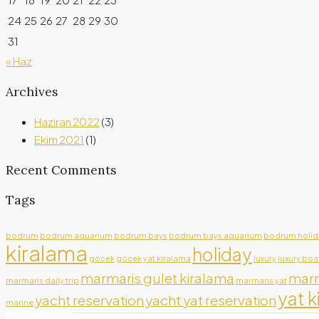
24
25
26
27
28
29
30
31
« Haz
Archives
Haziran 2022
(3)
Ekim 2021
(1)
Recent Comments
Tags
bodrum
bodrum aquarium
bodrum bays
bodrum bays aquarium
bodrum holid
kiralama
holiday
göcek
göcek yat kiralama
luxury
luxury boa
marmaris gulet kiralama
marm
marmaris daily trip
marmaris yat
yat k
yacht reservation
yacht yat reservation
marine