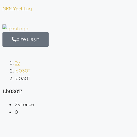
GKM Yachting
bize ulaşın
Ev
lb030T
lb030T
Lb030T
2 yıl önce
0