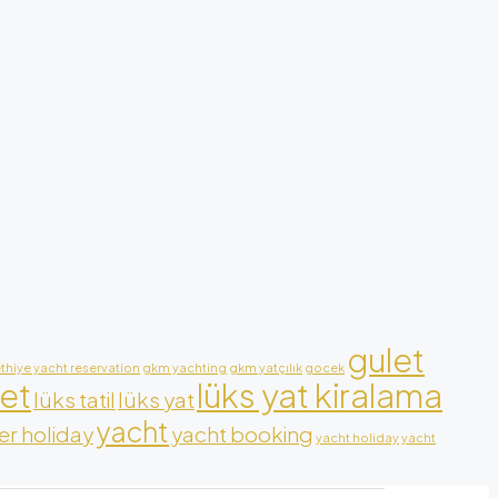
gulet
ethiye yacht reservation
gkm yachting
gkm yatçılık
gocek
let
lüks yat kiralama
lüks tatil
lüks yat
yacht
r holiday
yacht booking
yacht holiday
yacht