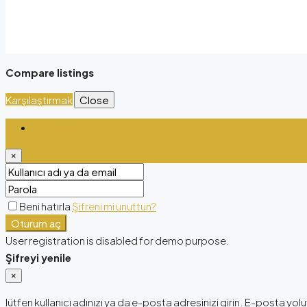
Compare listings
Karşılaştırmak
Close
Oturum aç
×
Beni hatırla
Şifreni mi unuttun?
Oturum aç
User registration is disabled for demo purpose.
Şifreyi yenile
×
lütfen kullanıcı adınızı ya da e-posta adresinizi girin. E-posta yoluy