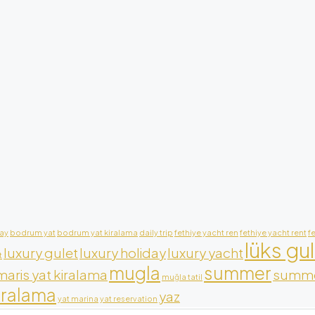
ay
bodrum yat
bodrum yat kiralama
daily trip
fethiye yacht ren
fethiye yacht rent
f
lüks gu
luxury gulet
luxury holiday
luxury yacht
t
mugla
summer
aris yat kiralama
summe
muğla tatil
iralama
yaz
yat marina
yat reservation