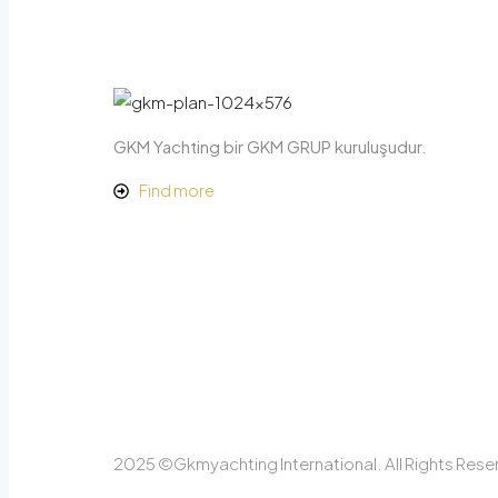
GKM Yachting bir GKM GRUP kuruluşudur.
Find more
2025 ©Gkmyachting International. All Rights Rese