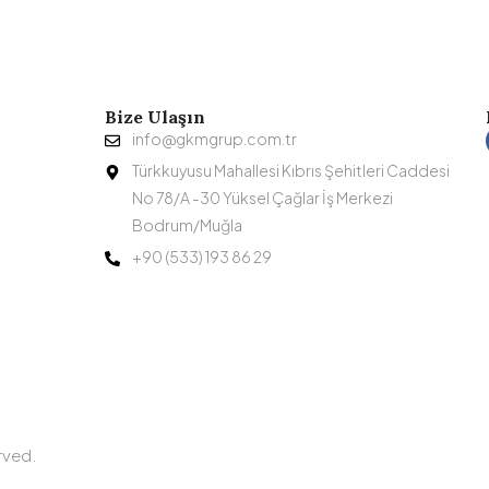
Bize Ulaşın
info@gkmgrup.com.tr
Türkkuyusu Mahallesi Kıbrıs Şehitleri Caddesi
No 78/A -30 Yüksel Çağlar İş Merkezi
Bodrum/Muğla
+90 (533) 193 86 29
rved.