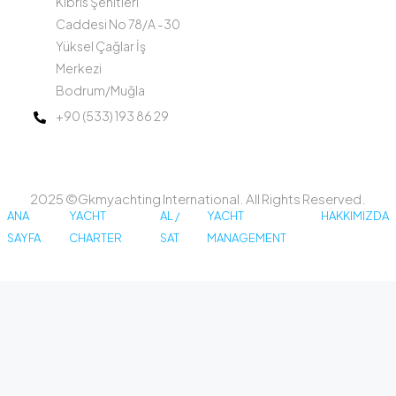
Kıbrıs Şehitleri
Caddesi No 78/A -30
Yüksel Çağlar İş
Merkezi
Bodrum/Muğla
+90 (533) 193 86 29
2025 ©Gkmyachting International. All Rights Reserved.
ANA
YACHT
AL /
YACHT
HAKKIMIZDA
SAYFA
CHARTER
SAT
MANAGEMENT