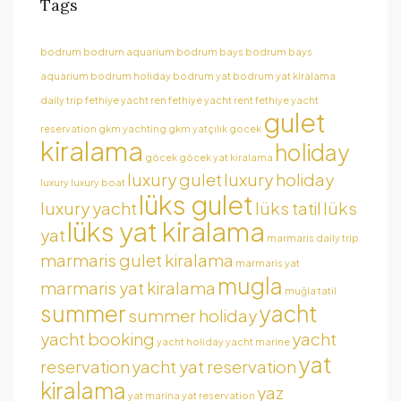
Tags
bodrum
bodrum aquarium
bodrum bays
bodrum bays
aquarium
bodrum holiday
bodrum yat
bodrum yat kiralama
daily trip
fethiye yacht ren
fethiye yacht rent
fethiye yacht
gulet
reservation
gkm yachting
gkm yatçılık
gocek
kiralama
holiday
göcek
göcek yat kiralama
luxury gulet
luxury holiday
luxury
luxury boat
lüks gulet
luxury yacht
lüks tatil
lüks
lüks yat kiralama
yat
marmaris daily trip
marmaris gulet kiralama
marmaris yat
mugla
marmaris yat kiralama
muğla tatil
summer
yacht
summer holiday
yacht booking
yacht
yacht holiday
yacht marine
yat
reservation
yacht yat reservation
kiralama
yaz
yat marina
yat reservation