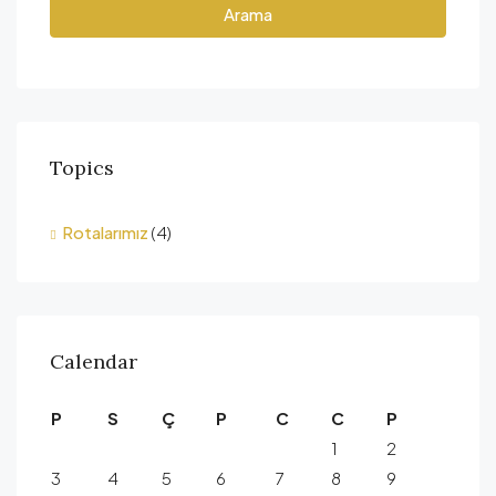
Arama
Topics
Rotalarımız
(4)
Calendar
P
S
Ç
P
C
C
P
1
2
3
4
5
6
7
8
9