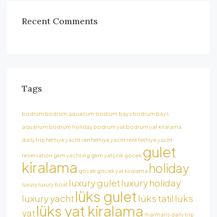
Recent Comments
Tags
bodrum
bodrum aquarium
bodrum bays
bodrum bays
aquarium
bodrum holiday
bodrum yat
bodrum yat kiralama
daily trip
fethiye yacht ren
fethiye yacht rent
fethiye yacht
gulet
reservation
gkm yachting
gkm yatçılık
gocek
kiralama
holiday
göcek
göcek yat kiralama
luxury gulet
luxury holiday
luxury
luxury boat
lüks gulet
luxury yacht
lüks tatil
lüks
lüks yat kiralama
yat
marmaris daily trip