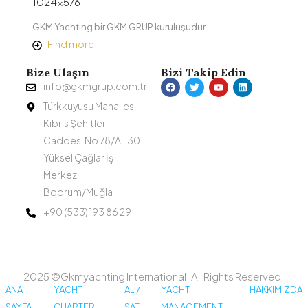
GKM Yachting bir GKM GRUP kuruluşudur.
Find more
Bize Ulaşın
Bizi Takip Edin
info@gkmgrup.com.tr
Türkkuyusu Mahallesi
Kıbrıs Şehitleri
Caddesi No 78/A -30
Yüksel Çağlar İş
Merkezi
Bodrum/Muğla
+90 (533) 193 86 29
2025 ©Gkmyachting International. All Rights Reserved.
ANA
YACHT
AL /
YACHT
HAKKIMIZDA
SAYFA
CHARTER
SAT
MANAGEMENT