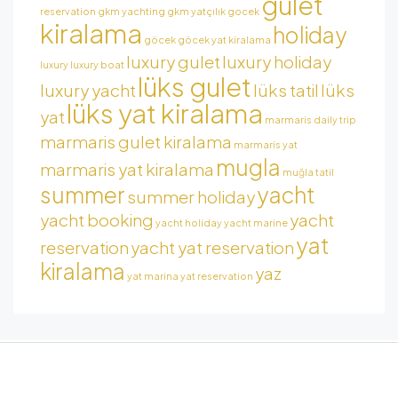
gulet
reservation
gkm yachting
gkm yatçılık
gocek
kiralama
holiday
göcek
göcek yat kiralama
luxury gulet
luxury holiday
luxury
luxury boat
lüks gulet
luxury yacht
lüks tatil
lüks
lüks yat kiralama
yat
marmaris daily trip
marmaris gulet kiralama
marmaris yat
mugla
marmaris yat kiralama
muğla tatil
summer
yacht
summer holiday
yacht booking
yacht
yacht holiday
yacht marine
yat
reservation
yacht yat reservation
kiralama
yaz
yat marina
yat reservation