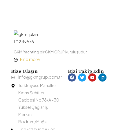
GKM Yachting bir GKM GRUP kuruluşudur.
Find more
Bize Ulaşın
Bizi Takip Edin
info@gkmgrup.com.tr
Türkkuyusu Mahallesi
Kıbrıs Şehitleri
Caddesi No 78/A -30
Yüksel Çağlar İş
Merkezi
Bodrum/Muğla