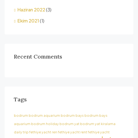
Haziran 2022
(3)
Ekim 2021
(1)
Recent Comments
Tags
bodrum
bodrum aquarium
bodrum bays
bodrum bays
aquarium
bodrum holiday
bodrum yat
bodrum yat kiralama
daily trip
fethiye yacht ren
fethiye yacht rent
fethiye yacht