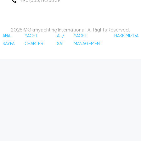
+90 (533) 193 86 29
2025 ©Gkmyachting International. All Rights Reserved.
ANA
YACHT
AL /
YACHT
HAKKIMIZDA
SAYFA
CHARTER
SAT
MANAGEMENT