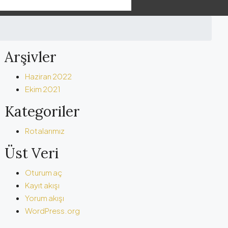
Arşivler
Haziran 2022
Ekim 2021
Kategoriler
Rotalarımız
Üst Veri
Oturum aç
Kayıt akışı
Yorum akışı
WordPress.org