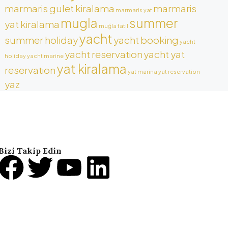
marmaris gulet kiralama
marmaris
marmaris yat
mugla
summer
yat kiralama
muğla tatil
yacht
summer holiday
yacht booking
yacht
yacht reservation
yacht yat
holiday
yacht marine
yat kiralama
reservation
yat marina
yat reservation
yaz
Bizi Takip Edin