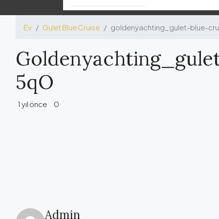
Ev
Gulet Blue Cruise
goldenyachting_gulet-blue-cru
Goldenyachting_gulet
5qO
1 yıl önce
0
Admin