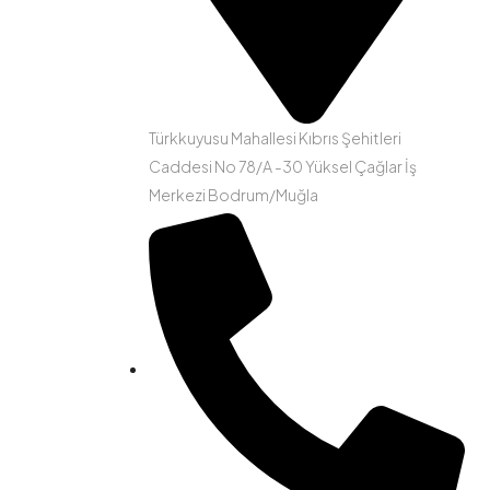
Türkkuyusu Mahallesi Kıbrıs Şehitleri
Caddesi No 78/A -30 Yüksel Çağlar İş
Merkezi Bodrum/Muğla