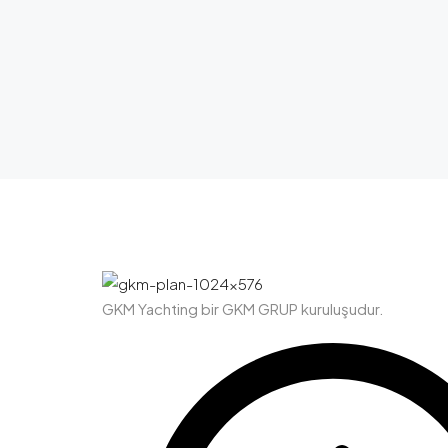
GKM Yachting bir GKM GRUP kuruluşudur.