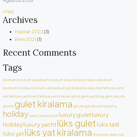
« Haz
Archives
Haziran 2022
(3)
Ekim 2021
(1)
Recent Comments
Tags
bodrum
bodrum aquarium
bodrum bays
bodrum bays aquarium
bodrum holiday
bodrum yat
bodrum yat kiralama
daily trip
fethiye yacht
ren
fethiye yacht rent
fethiye yacht reservation
gkm yachting
gkm yatçılık
gulet kiralama
gocek
göcek
göcek yat kiralama
holiday
luxury gulet
luxury
luxury
luxury boat
lüks gulet
holiday
luxury yacht
lüks tatil
lüks yat kiralama
lüks yat
marmaris daily trip