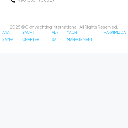
+90 (533) 193 86 29
2025 ©Gkmyachting International. All Rights Reserved.
ANA
YACHT
AL /
YACHT
HAKKIMIZDA
SAYFA
CHARTER
SAT
MANAGEMENT