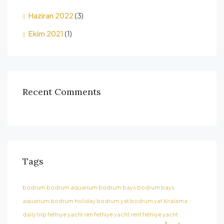
Haziran 2022
(3)
Ekim 2021
(1)
Recent Comments
Tags
bodrum
bodrum aquarium
bodrum bays
bodrum bays
aquarium
bodrum holiday
bodrum yat
bodrum yat kiralama
daily trip
fethiye yacht ren
fethiye yacht rent
fethiye yacht