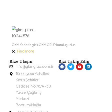
GKM Yachting bir GKM GRUP kuruluşudur.
Find more
Bize Ulaşın
Bizi Takip Edin
info@gkmgrup.com.tr
Türkkuyusu Mahallesi
Kıbrıs Şehitleri
Caddesi No 78/A -30
Yüksel Çağlar İş
Merkezi
Bodrum/Muğla