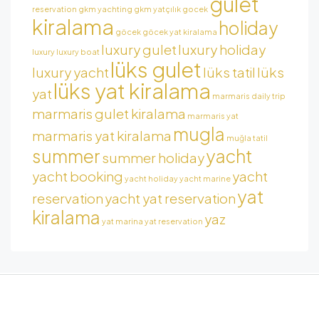
gulet
reservation
gkm yachting
gkm yatçılık
gocek
kiralama
holiday
göcek
göcek yat kiralama
luxury gulet
luxury holiday
luxury
luxury boat
lüks gulet
luxury yacht
lüks tatil
lüks
lüks yat kiralama
yat
marmaris daily trip
marmaris gulet kiralama
marmaris yat
mugla
marmaris yat kiralama
muğla tatil
summer
yacht
summer holiday
yacht booking
yacht
yacht holiday
yacht marine
yat
reservation
yacht yat reservation
kiralama
yaz
yat marina
yat reservation