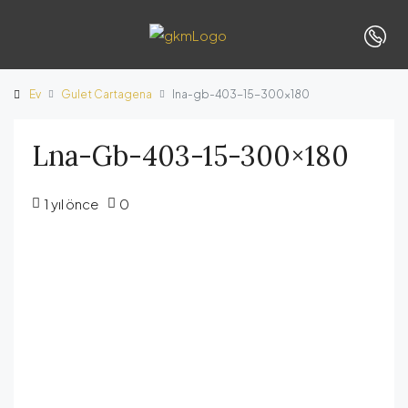
Ev
Gulet Cartagena
lna-gb-403-15-300×180
Lna-Gb-403-15-300×180
1 yıl önce
0