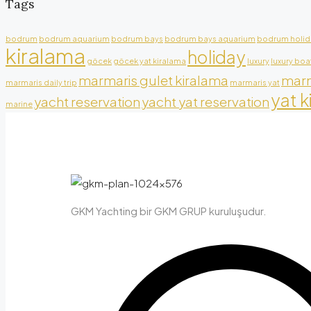
Tags
bodrum
bodrum aquarium
bodrum bays
bodrum bays aquarium
bodrum holid
kiralama
holiday
göcek
göcek yat kiralama
luxury
luxury boa
marmaris gulet kiralama
marm
marmaris daily trip
marmaris yat
yat k
yacht reservation
yacht yat reservation
marine
GKM Yachting bir GKM GRUP kuruluşudur.