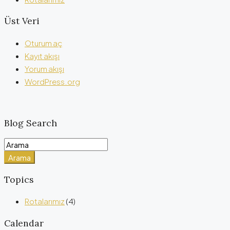
Üst Veri
Oturum aç
Kayıt akışı
Yorum akışı
WordPress.org
Blog Search
Arama
Topics
Rotalarımız
(4)
Calendar