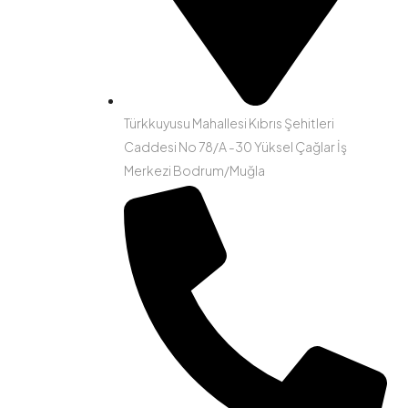
Türkkuyusu Mahallesi Kıbrıs Şehitleri
Caddesi No 78/A -30 Yüksel Çağlar İş
Merkezi Bodrum/Muğla