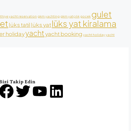
gulet
ethiye yacht reservation
gkm yachting
gkm yatçılık
gocek
let
lüks yat kiralama
lüks tatil
lüks yat
yacht
r holiday
yacht booking
yacht holiday
yacht
Bizi Takip Edin