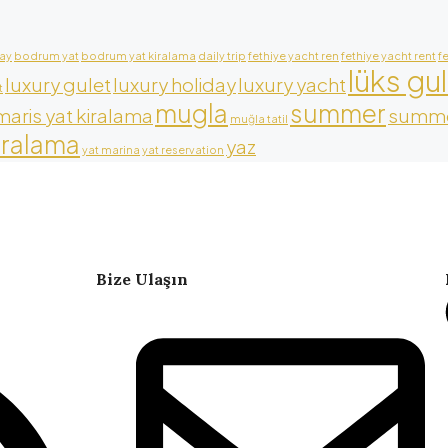
ay
bodrum yat
bodrum yat kiralama
daily trip
fethiye yacht ren
fethiye yacht rent
f
lüks gu
luxury gulet
luxury holiday
luxury yacht
t
mugla
summer
aris yat kiralama
summe
muğla tatil
iralama
yaz
yat marina
yat reservation
Bize Ulaşın