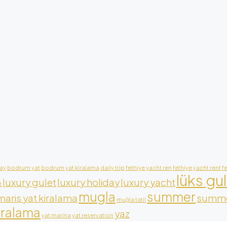
ay
bodrum yat
bodrum yat kiralama
daily trip
fethiye yacht ren
fethiye yacht rent
f
lüks gu
luxury gulet
luxury holiday
luxury yacht
t
mugla
summer
aris yat kiralama
summe
muğla tatil
iralama
yaz
yat marina
yat reservation