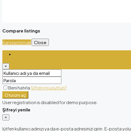
Compare listings
Karşılaştırmak
Close
Oturum aç
×
Beni hatırla
Şifreni mi unuttun?
Oturum aç
User registration is disabled for demo purpose.
Şifreyi yenile
×
lütfen kullanıcı adınızı ya da e-posta adresinizi girin. E-posta yoluy