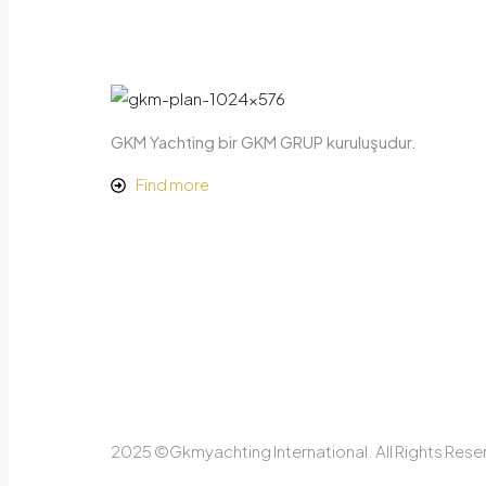
GKM Yachting bir GKM GRUP kuruluşudur.
Find more
2025 ©Gkmyachting International. All Rights Rese