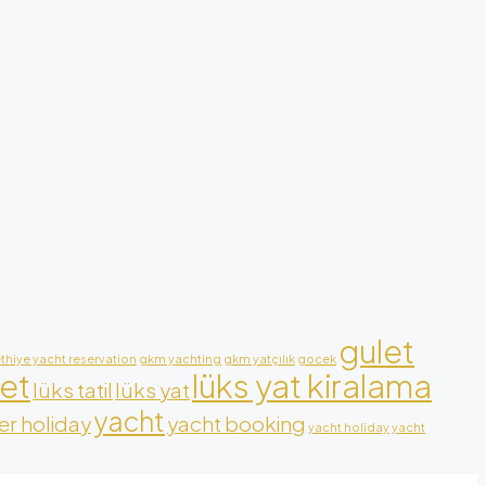
gulet
ethiye yacht reservation
gkm yachting
gkm yatçılık
gocek
let
lüks yat kiralama
lüks tatil
lüks yat
yacht
r holiday
yacht booking
yacht holiday
yacht