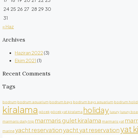
24
25
26
27
28
29
30
31
« Haz
Archives
Haziran 2022
(3)
Ekim 2021
(1)
Recent Comments
Tags
bodrum
bodrum aquarium
bodrum bays
bodrum bays aquarium
bodrum holid
kiralama
holiday
göcek
göcek yat kiralama
luxury
luxury boa
marmaris gulet kiralama
marm
marmaris daily trip
marmaris yat
yat k
yacht reservation
yacht yat reservation
marine