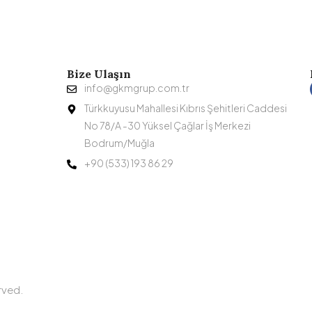
Bize Ulaşın
info@gkmgrup.com.tr
Türkkuyusu Mahallesi Kıbrıs Şehitleri Caddesi
No 78/A -30 Yüksel Çağlar İş Merkezi
Bodrum/Muğla
+90 (533) 193 86 29
rved.