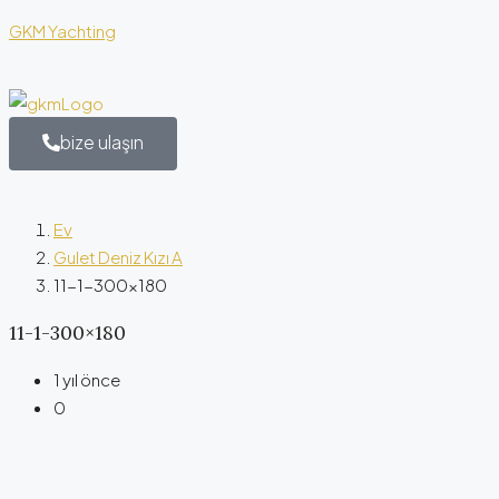
GKM Yachting
bize ulaşın
Ev
Gulet Deniz Kızı A
11-1-300×180
11-1-300×180
1 yıl önce
0