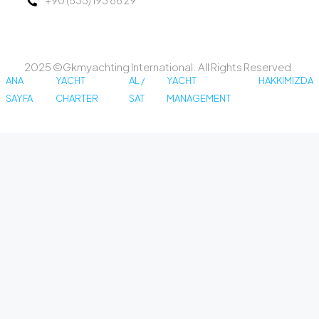
+90 (533) 193 86 29
2025 ©Gkmyachting International. All Rights Reserved.
ANA
YACHT
AL /
YACHT
HAKKIMIZDA
SAYFA
CHARTER
SAT
MANAGEMENT