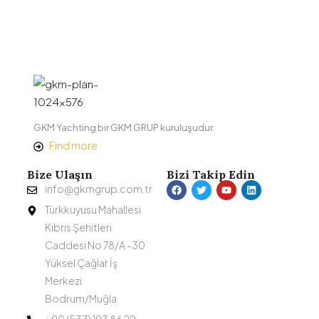
GKM Yachting bir GKM GRUP kuruluşudur.
Find more
Bize Ulaşın
Bizi Takip Edin
info@gkmgrup.com.tr
Türkkuyusu Mahallesi
Kıbrıs Şehitleri
Caddesi No 78/A -30
Yüksel Çağlar İş
Merkezi
Bodrum/Muğla