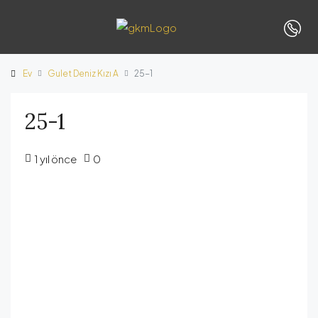
Ev
Gulet Deniz Kızı A
25-1
25-1
1 yıl önce
0