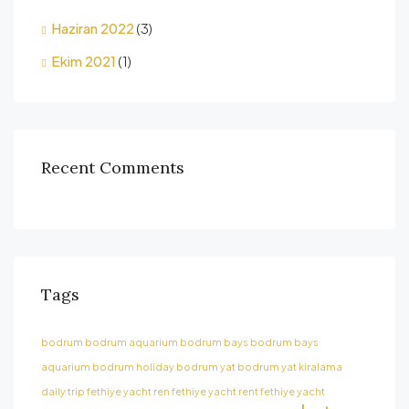
Haziran 2022
(3)
Ekim 2021
(1)
Recent Comments
Tags
bodrum
bodrum aquarium
bodrum bays
bodrum bays
aquarium
bodrum holiday
bodrum yat
bodrum yat kiralama
daily trip
fethiye yacht ren
fethiye yacht rent
fethiye yacht