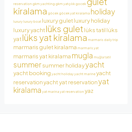
gulet
reservation
gkm yachting
gkm yatçılık
gocek
kiralama
holiday
göcek
göcek yat kiralama
luxury gulet
luxury holiday
luxury
luxury boat
lüks gulet
luxury yacht
lüks tatil
lüks
lüks yat kiralama
yat
marmaris daily trip
marmaris gulet kiralama
marmaris yat
mugla
marmaris yat kiralama
muğla tatil
summer
yacht
summer holiday
yacht booking
yacht
yacht holiday
yacht marine
yat
reservation
yacht yat reservation
kiralama
yaz
yat marina
yat reservation