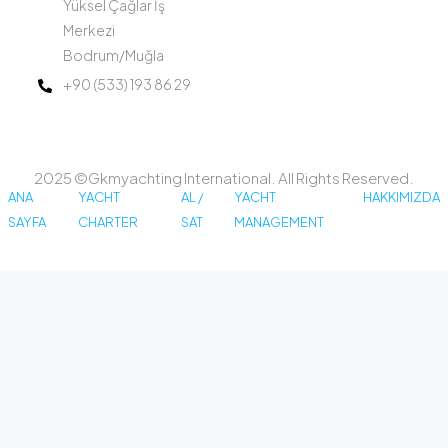
Yüksel Çağlar İş
Merkezi
Bodrum/Muğla
+90 (533) 193 86 29
2025 ©Gkmyachting International. All Rights Reserved.
ANA
YACHT
AL /
YACHT
HAKKIMIZDA
SAYFA
CHARTER
SAT
MANAGEMENT