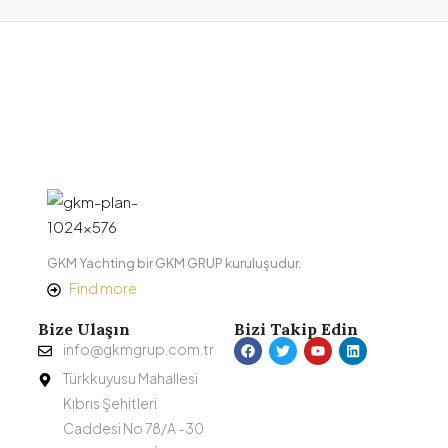
GKM Yachting bir GKM GRUP kuruluşudur.
Find more
Bize Ulaşın
Bizi Takip Edin
info@gkmgrup.com.tr
Türkkuyusu Mahallesi
Kıbrıs Şehitleri
Caddesi No 78/A -30