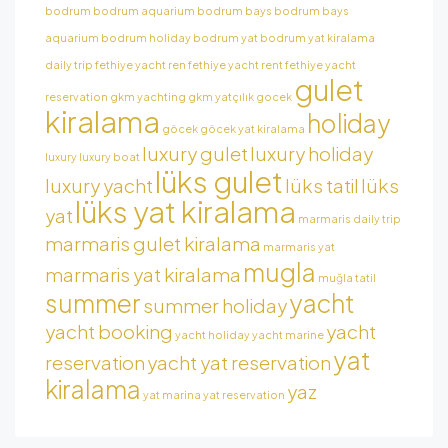
bodrum
bodrum aquarium
bodrum bays
bodrum bays
aquarium
bodrum holiday
bodrum yat
bodrum yat kiralama
daily trip
fethiye yacht ren
fethiye yacht rent
fethiye yacht
gulet
reservation
gkm yachting
gkm yatçılık
gocek
kiralama
holiday
göcek
göcek yat kiralama
luxury gulet
luxury holiday
luxury
luxury boat
lüks gulet
luxury yacht
lüks tatil
lüks
lüks yat kiralama
yat
marmaris daily trip
marmaris gulet kiralama
marmaris yat
mugla
marmaris yat kiralama
muğla tatil
summer
yacht
summer holiday
yacht booking
yacht
yacht holiday
yacht marine
yat
reservation
yacht yat reservation
kiralama
yaz
yat marina
yat reservation