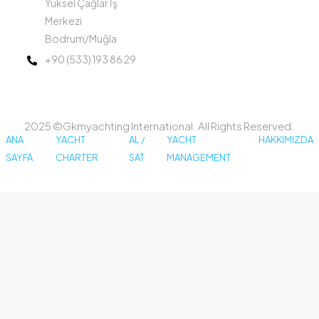
Yüksel Çağlar İş
Merkezi
Bodrum/Muğla
+90 (533) 193 86 29
2025 ©Gkmyachting International. All Rights Reserved.
ANA
YACHT
AL /
YACHT
HAKKIMIZDA
SAYFA
CHARTER
SAT
MANAGEMENT