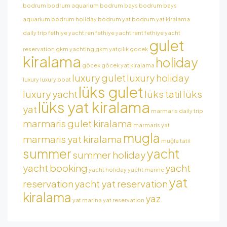
bodrum
bodrum aquarium
bodrum bays
bodrum bays
aquarium
bodrum holiday
bodrum yat
bodrum yat kiralama
daily trip
fethiye yacht ren
fethiye yacht rent
fethiye yacht
gulet
reservation
gkm yachting
gkm yatçılık
gocek
kiralama
holiday
göcek
göcek yat kiralama
luxury gulet
luxury holiday
luxury
luxury boat
lüks gulet
luxury yacht
lüks tatil
lüks
lüks yat kiralama
yat
marmaris daily trip
marmaris gulet kiralama
marmaris yat
mugla
marmaris yat kiralama
muğla tatil
summer
yacht
summer holiday
yacht booking
yacht
yacht holiday
yacht marine
yat
reservation
yacht yat reservation
kiralama
yaz
yat marina
yat reservation