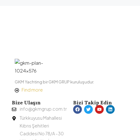
GKM Yachting bir GKM GRUP kuruluşudur.
Find more
Bize Ulaşın
Bizi Takip Edin
info@gkmgrup.com.tr
Türkkuyusu Mahallesi
Kıbrıs Şehitleri
Caddesi No 78/A -30