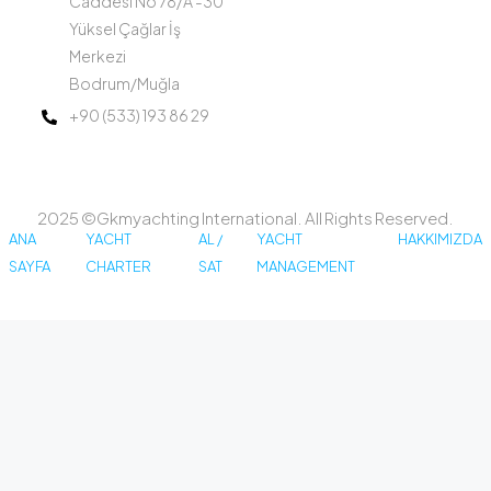
Caddesi No 78/A -30
Yüksel Çağlar İş
Merkezi
Bodrum/Muğla
+90 (533) 193 86 29
2025 ©Gkmyachting International. All Rights Reserved.
ANA
YACHT
AL /
YACHT
HAKKIMIZDA
SAYFA
CHARTER
SAT
MANAGEMENT