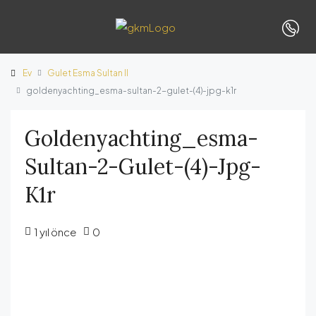
Ev
Gulet Esma Sultan II
goldenyachting_esma-sultan-2-gulet-(4)-jpg-k1r
Goldenyachting_esma-
Sultan-2-Gulet-(4)-Jpg-
K1r
1 yıl önce
0