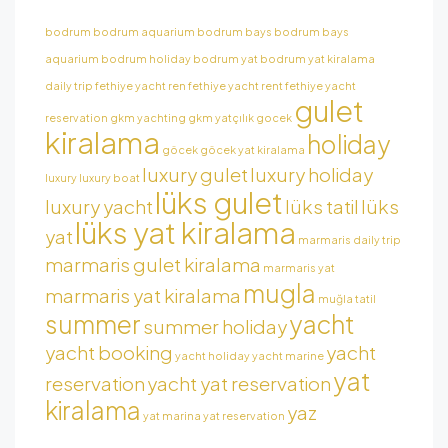
bodrum
bodrum aquarium
bodrum bays
bodrum bays
aquarium
bodrum holiday
bodrum yat
bodrum yat kiralama
daily trip
fethiye yacht ren
fethiye yacht rent
fethiye yacht
gulet
reservation
gkm yachting
gkm yatçılık
gocek
kiralama
holiday
göcek
göcek yat kiralama
luxury gulet
luxury holiday
luxury
luxury boat
lüks gulet
luxury yacht
lüks tatil
lüks
lüks yat kiralama
yat
marmaris daily trip
marmaris gulet kiralama
marmaris yat
mugla
marmaris yat kiralama
muğla tatil
summer
yacht
summer holiday
yacht booking
yacht
yacht holiday
yacht marine
yat
reservation
yacht yat reservation
kiralama
yaz
yat marina
yat reservation