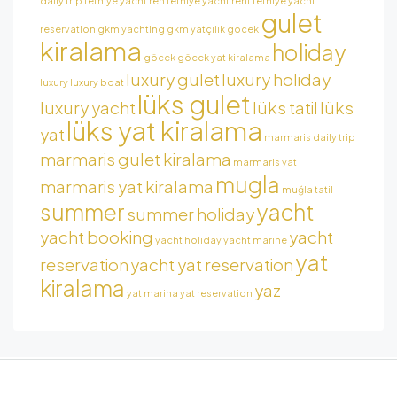
daily trip
fethiye yacht ren
fethiye yacht rent
fethiye yacht
gulet
reservation
gkm yachting
gkm yatçılık
gocek
kiralama
holiday
göcek
göcek yat kiralama
luxury gulet
luxury holiday
luxury
luxury boat
lüks gulet
luxury yacht
lüks tatil
lüks
lüks yat kiralama
yat
marmaris daily trip
marmaris gulet kiralama
marmaris yat
mugla
marmaris yat kiralama
muğla tatil
summer
yacht
summer holiday
yacht booking
yacht
yacht holiday
yacht marine
yat
reservation
yacht yat reservation
kiralama
yaz
yat marina
yat reservation