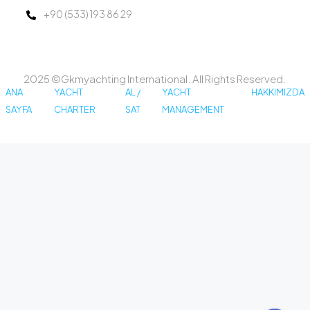
+90 (533) 193 86 29
2025 ©Gkmyachting International. All Rights Reserved.
ANA
YACHT
AL /
YACHT
HAKKIMIZDA
SAYFA
CHARTER
SAT
MANAGEMENT