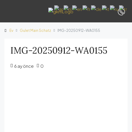
Ev
Gulet Main Schatz
IMG-20250912-WA0155
IMG-20250912-WA0155
6 ay önce
0