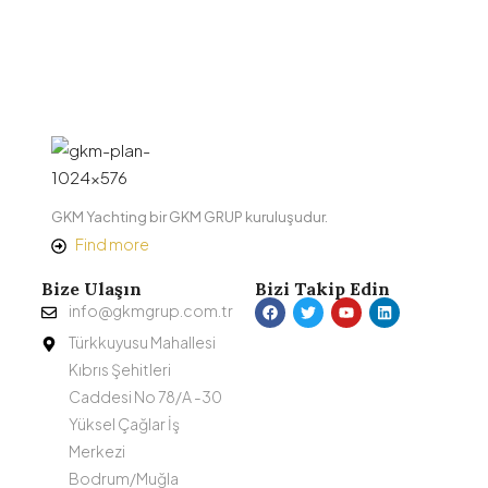
GKM Yachting bir GKM GRUP kuruluşudur.
Find more
Bize Ulaşın
Bizi Takip Edin
info@gkmgrup.com.tr
Türkkuyusu Mahallesi
Kıbrıs Şehitleri
Caddesi No 78/A -30
Yüksel Çağlar İş
Merkezi
Bodrum/Muğla