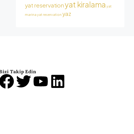
yat kiralama
yat reservation
yat
yaz
marina
yat reservation
Bizi Takip Edin