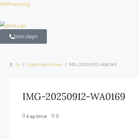
GKM Yachting
bize ulaşın
Ev
Gulet Main Schatz
IMG-20250912-WA0169
IMG-20250912-WA0169
6 ay önce
0