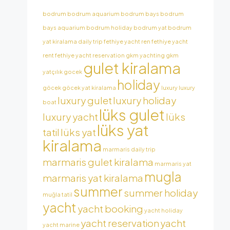
bodrum
bodrum aquarium
bodrum bays
bodrum
bays aquarium
bodrum holiday
bodrum yat
bodrum
yat kiralama
daily trip
fethiye yacht ren
fethiye yacht
rent
fethiye yacht reservation
gkm yachting
gkm
gulet kiralama
yatçılık
gocek
holiday
göcek
göcek yat kiralama
luxury
luxury
luxury gulet
luxury holiday
boat
lüks gulet
luxury yacht
lüks
lüks yat
tatil
lüks yat
kiralama
marmaris daily trip
marmaris gulet kiralama
marmaris yat
mugla
marmaris yat kiralama
summer
summer holiday
muğla tatil
yacht
yacht booking
yacht holiday
yacht reservation
yacht
yacht marine