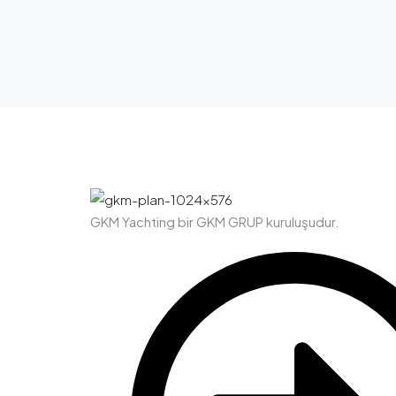
GKM Yachting bir GKM GRUP kuruluşudur.