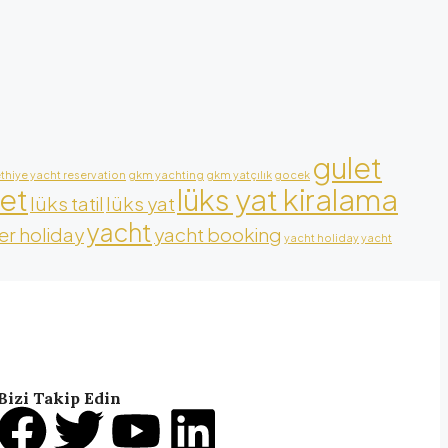
gulet
ethiye yacht reservation
gkm yachting
gkm yatçılık
gocek
let
lüks yat kiralama
lüks tatil
lüks yat
yacht
r holiday
yacht booking
yacht holiday
yacht
Bizi Takip Edin