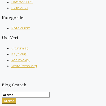
Haziran 2022
Ekim 2021
Kategoriler
Rotalarımız
Üst Veri
Oturum aç
Kayıt akışı
Yorum akışı
WordPress.org
Blog Search
Arama