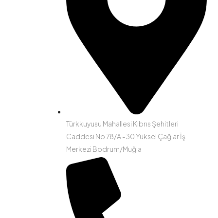
Türkkuyusu Mahallesi Kıbrıs Şehitleri
Caddesi No 78/A -30 Yüksel Çağlar İş
Merkezi Bodrum/Muğla