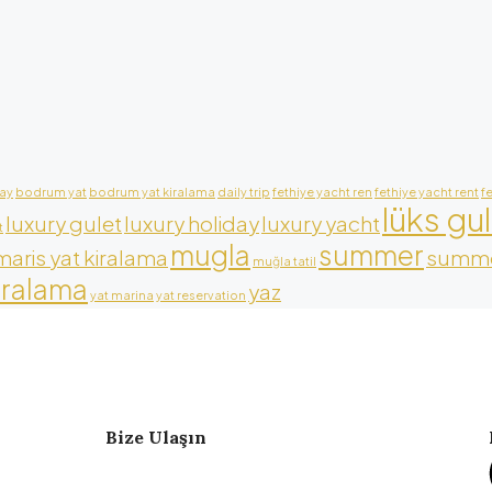
ay
bodrum yat
bodrum yat kiralama
daily trip
fethiye yacht ren
fethiye yacht rent
f
lüks gu
luxury gulet
luxury holiday
luxury yacht
t
mugla
summer
aris yat kiralama
summe
muğla tatil
iralama
yaz
yat marina
yat reservation
Bize Ulaşın