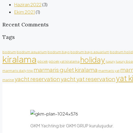
Haziran 2022
(3)
Ekim 2021
(1)
Recent Comments
Tags
bodrum
bodrum aquarium
bodrum bays
bodrum bays aquarium
bodrum holid
kiralama
holiday
göcek
göcek yat kiralama
luxury
luxury boa
marmaris gulet kiralama
marm
marmaris daily trip
marmaris yat
yat k
yacht reservation
yacht yat reservation
marine
GKM Yachting bir GKM GRUP kuruluşudur.