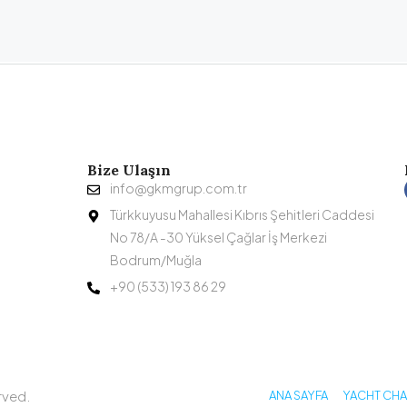
Bize Ulaşın
info@gkmgrup.com.tr
Türkkuyusu Mahallesi Kıbrıs Şehitleri Caddesi
No 78/A -30 Yüksel Çağlar İş Merkezi
Bodrum/Muğla
+90 (533) 193 86 29
rved.
ANA SAYFA
YACHT CH