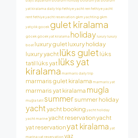
bays aquarium
bodrum holiday
bodrum yat
bodrum
yat kiralama
daily trip
fethiye yacht ren
fethiye yacht
rent
fethiye yacht reservation
gkm yachting
gkm
gulet kiralama
yatçılık
gocek
holiday
göcek
göcek yat kiralama
luxury
luxury
luxury gulet
luxury holiday
boat
lüks gulet
luxury yacht
lüks
lüks yat
tatil
lüks yat
kiralama
marmaris daily trip
marmaris gulet kiralama
marmaris yat
mugla
marmaris yat kiralama
summer
summer holiday
muğla tatil
yacht
yacht booking
yacht holiday
yacht reservation
yacht
yacht marine
yat kiralama
yat reservation
yat
yaz
marina
yat reservation