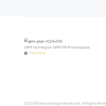
GKM Yachting bir GKM GRUP kuruluşudur.
Find more
2025 ©Gkmyachting International. All Rights Rese