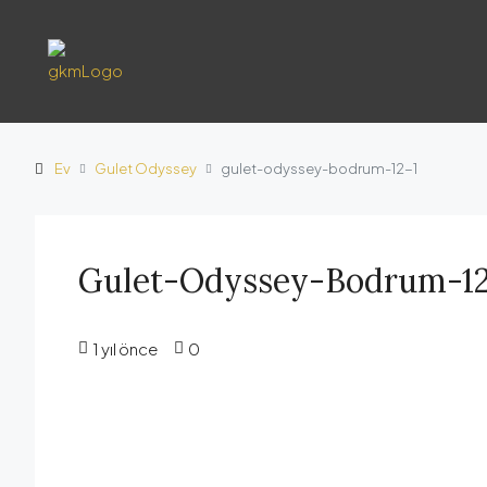
Ev
Gulet Odyssey
gulet-odyssey-bodrum-12-1
Gulet-Odyssey-Bodrum-12
1 yıl önce
0