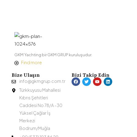
GKM Yachting bir GKM GRUP kuruluşudur.
Find more
Bize Ulaşın
Bizi Takip Edin
info@gkmgrup.com.tr
Türkkuyusu Mahallesi
Kıbrıs Şehitleri
Caddesi No 78/A -30
Yüksel Çağlar İş
Merkezi
Bodrum/Muğla