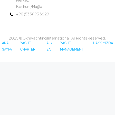
Merkezi
Bodrum/Muğla
+90 (533) 193 86 29
2025 ©Gkmyachting International. All Rights Reserved.
ANA
YACHT
AL /
YACHT
HAKKIMIZDA
SAYFA
CHARTER
SAT
MANAGEMENT