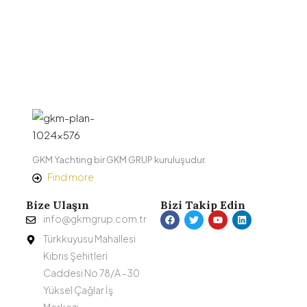
GKM Yachting bir GKM GRUP kuruluşudur.
Find more
Bize Ulaşın
Bizi Takip Edin
info@gkmgrup.com.tr
Türkkuyusu Mahallesi
Kıbrıs Şehitleri
Caddesi No 78/A -30
Yüksel Çağlar İş