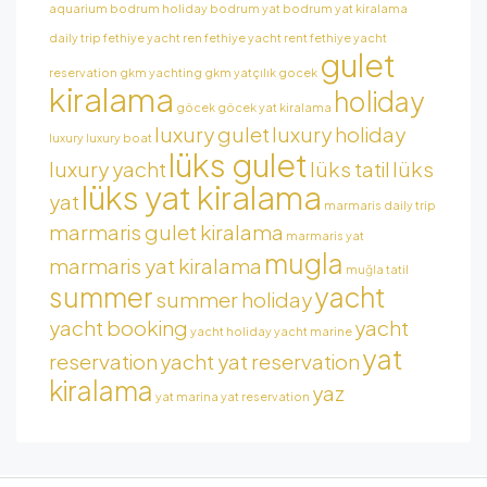
aquarium
bodrum holiday
bodrum yat
bodrum yat kiralama
daily trip
fethiye yacht ren
fethiye yacht rent
fethiye yacht
gulet
reservation
gkm yachting
gkm yatçılık
gocek
kiralama
holiday
göcek
göcek yat kiralama
luxury gulet
luxury holiday
luxury
luxury boat
lüks gulet
luxury yacht
lüks tatil
lüks
lüks yat kiralama
yat
marmaris daily trip
marmaris gulet kiralama
marmaris yat
mugla
marmaris yat kiralama
muğla tatil
summer
yacht
summer holiday
yacht booking
yacht
yacht holiday
yacht marine
yat
reservation
yacht yat reservation
kiralama
yaz
yat marina
yat reservation