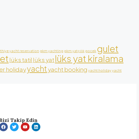
gulet
ethiye yacht reservation
gkm yachting
gkm yatçılık
gocek
let
lüks yat kiralama
lüks tatil
lüks yat
yacht
r holiday
yacht booking
yacht holiday
yacht
Bizi Takip Edin