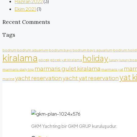
Haziran 2022
(3)
Ekim 2021
(1)
Recent Comments
Tags
bodrum
bodrum aquarium
bodrum bays
bodrum bays aquarium
bodrum holid
kiralama
holiday
göcek
göcek yat kiralama
luxury
luxury boa
marmaris gulet kiralama
marm
marmaris daily trip
marmaris yat
yat k
yacht reservation
yacht yat reservation
marine
GKM Yachting bir GKM GRUP kuruluşudur.