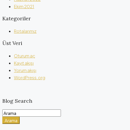
Ekim 2021
Kategoriler
Rotalarımız
Üst Veri
Oturum aç
Kayıt akışı
Yorum akışı
WordPress.org
Blog Search
Arama