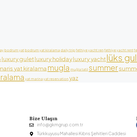
ay
bodrum yat
bodrum yat kiralama
daily trip
fethiye yacht ren
fethiye yacht rent
f
lüks gu
luxury gulet
luxury holiday
luxury yacht
t
mugla
summer
aris yat kiralama
summe
muğla tatil
iralama
yaz
yat marina
yat reservation
Bize Ulaşın
info@gkmgrup.com.tr
Türkkuyusu Mahallesi Kıbrıs Şehitleri Caddesi