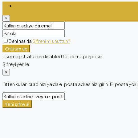
Oturum aç
×
Beni hatırla
Şifreni mi unuttun?
Oturum aç
User registration is disabled for demo purpose.
Şifreyi yenile
×
lütfen kullanıcı adınızı ya da e-posta adresinizi girin. E-posta yoluy
Yeni şifre al