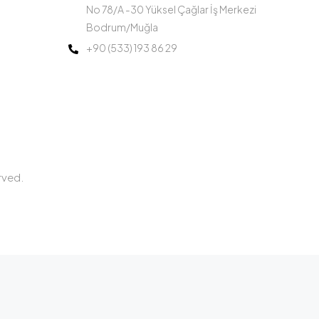
No 78/A -30 Yüksel Çağlar İş Merkezi
Bodrum/Muğla
+90 (533) 193 86 29
rved.