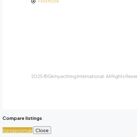
Find more
2025 ©Gkmyachting International. All Rights Rese
Compare listings
Karşılaştırmak
Close