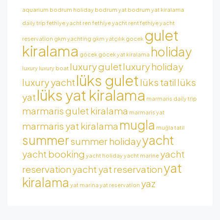
aquarium
bodrum holiday
bodrum yat
bodrum yat kiralama
daily trip
fethiye yacht ren
fethiye yacht rent
fethiye yacht
gulet
reservation
gkm yachting
gkm yatçılık
gocek
kiralama
holiday
göcek
göcek yat kiralama
luxury gulet
luxury holiday
luxury
luxury boat
lüks gulet
luxury yacht
lüks tatil
lüks
lüks yat kiralama
yat
marmaris daily trip
marmaris gulet kiralama
marmaris yat
mugla
marmaris yat kiralama
muğla tatil
summer
yacht
summer holiday
yacht booking
yacht
yacht holiday
yacht marine
yat
reservation
yacht yat reservation
kiralama
yaz
yat marina
yat reservation