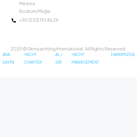
Merkezi
Bodrum/Muğla
+90 (533) 193 86 29
2025 ©Gkmyachting International. All Rights Reserved.
ANA
YACHT
AL /
YACHT
HAKKIMIZDA
SAYFA
CHARTER
SAT
MANAGEMENT