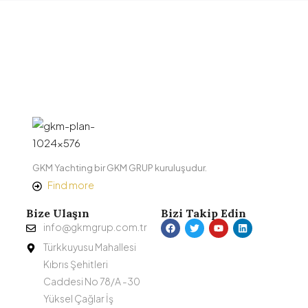
GKM Yachting bir GKM GRUP kuruluşudur.
Find more
Bize Ulaşın
Bizi Takip Edin
info@gkmgrup.com.tr
Türkkuyusu Mahallesi
Kıbrıs Şehitleri
Caddesi No 78/A -30
Yüksel Çağlar İş