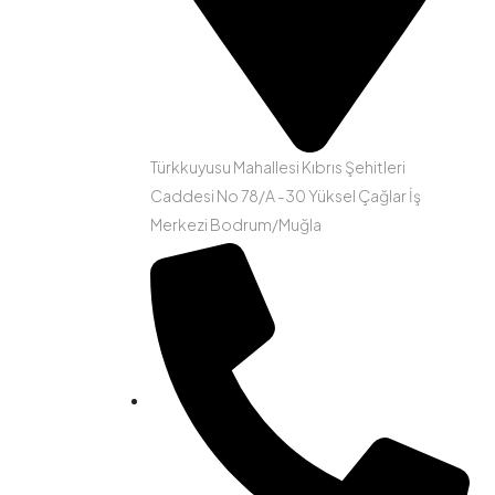
Türkkuyusu Mahallesi Kıbrıs Şehitleri
Caddesi No 78/A -30 Yüksel Çağlar İş
Merkezi Bodrum/Muğla