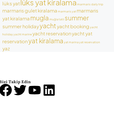
lüks yat kiralama
lüks yat
marmaris daily trip
marmaris gulet kiralama
marmaris
marmaris yat
mugla
summer
yat kiralama
muğla tatil
yacht
summer holiday
yacht booking
yacht
yacht reservation
yacht yat
holiday
yacht marine
yat kiralama
reservation
yat marina
yat reservation
yaz
Bizi Takip Edin