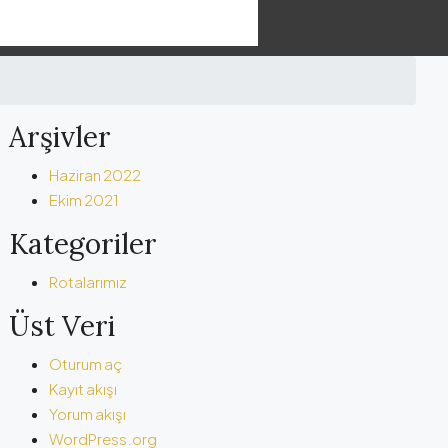
Arşivler
Haziran 2022
Ekim 2021
Kategoriler
Rotalarımız
Üst Veri
Oturum aç
Kayıt akışı
Yorum akışı
WordPress.org