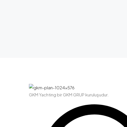
GKM Yachting bir GKM GRUP kuruluşudur.