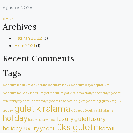
Ağustos 2026
« Haz
Archives
Haziran 2022
(3)
Ekim 2021
(1)
Recent Comments
Tags
bodrum
bodrum aquarium
bodrum bays
bodrum bays aquarium
bodrum holiday
bodrum yat
bodrum yat kiralama
daily trip
fethiye yacht
ren
fethiye yacht rent
fethiye yacht reservation
gkm yachting
gkm yatçılık
gulet kiralama
gocek
göcek
göcek yat kiralama
holiday
luxury gulet
luxury
luxury
luxury boat
lüks gulet
holiday
luxury yacht
lüks tatil