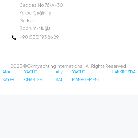
Caddesi No 78/A -30
Yüksel Çağlar İş
Merkezi
Bodrum/Muğla
+90 (533) 193 86 29
2025 ©Gkmyachting International. All Rights Reserved.
ANA
YACHT
AL /
YACHT
HAKKIMIZDA
SAYFA
CHARTER
SAT
MANAGEMENT