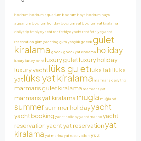
bodrum
bodrum aquarium
bodrum bays
bodrum bays
aquarium
bodrum holiday
bodrum yat
bodrum yat kiralama
daily trip
fethiye yacht ren
fethiye yacht rent
fethiye yacht
gulet
reservation
gkm yachting
gkm yatçılık
gocek
kiralama
holiday
göcek
göcek yat kiralama
luxury gulet
luxury holiday
luxury
luxury boat
lüks gulet
luxury yacht
lüks tatil
lüks
lüks yat kiralama
yat
marmaris daily trip
marmaris gulet kiralama
marmaris yat
mugla
marmaris yat kiralama
muğla tatil
summer
yacht
summer holiday
yacht booking
yacht
yacht holiday
yacht marine
yat
reservation
yacht yat reservation
kiralama
yaz
yat marina
yat reservation