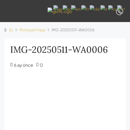
Ev
Motoryat Freya
IMG-20250511-WA0006
IMG-20250511-WA0006
6 ay önce
0