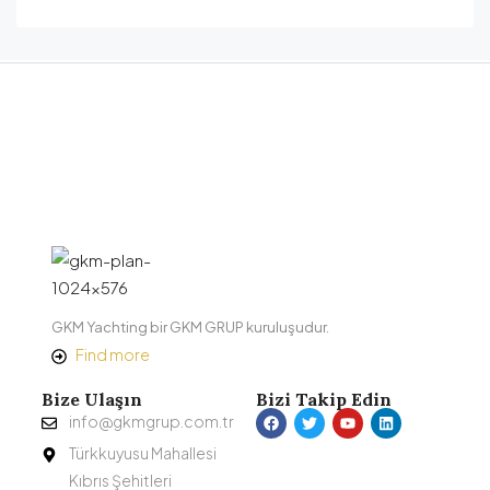
GKM Yachting bir GKM GRUP kuruluşudur.
Find more
Bize Ulaşın
Bizi Takip Edin
info@gkmgrup.com.tr
Türkkuyusu Mahallesi
Kıbrıs Şehitleri