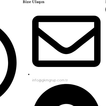
Bize Ulaşın
info@gkmgrup.com.tr