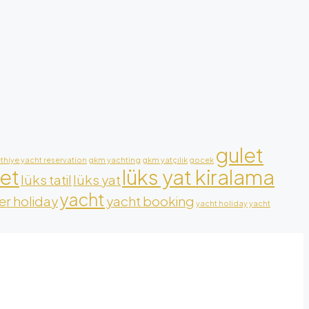
gulet
ethiye yacht reservation
gkm yachting
gkm yatçılık
gocek
let
lüks yat kiralama
lüks tatil
lüks yat
yacht
r holiday
yacht booking
yacht holiday
yacht