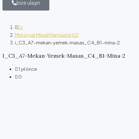
bize ulaşın
Ev
Motoryat Mina II Mangusta 107
i_C3_A7-mekan-yemek-masas_C4_B1-mina-2
I_C3_A7-Mekan-Yemek-Masas_C4_B1-Mina-2
1 yıl önce
0