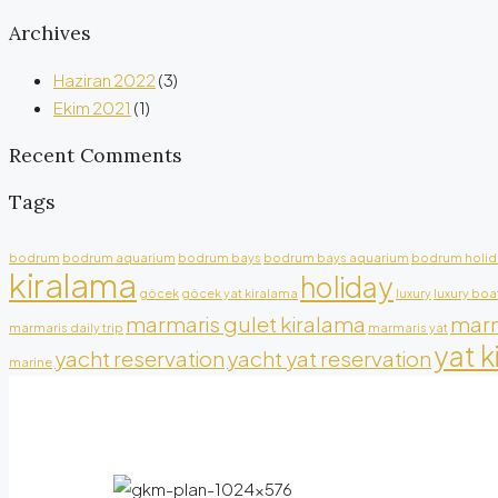
Archives
Haziran 2022
(3)
Ekim 2021
(1)
Recent Comments
Tags
bodrum
bodrum aquarium
bodrum bays
bodrum bays aquarium
bodrum holid
kiralama
holiday
göcek
göcek yat kiralama
luxury
luxury boa
marmaris gulet kiralama
marm
marmaris daily trip
marmaris yat
yat k
yacht reservation
yacht yat reservation
marine