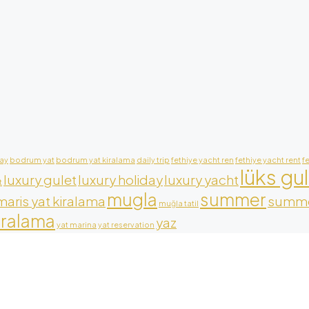
ay
bodrum yat
bodrum yat kiralama
daily trip
fethiye yacht ren
fethiye yacht rent
f
lüks gu
luxury gulet
luxury holiday
luxury yacht
t
mugla
summer
aris yat kiralama
summe
muğla tatil
iralama
yaz
yat marina
yat reservation