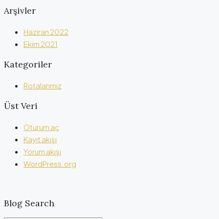
Arşivler
Haziran 2022
Ekim 2021
Kategoriler
Rotalarımız
Üst Veri
Oturum aç
Kayıt akışı
Yorum akışı
WordPress.org
Blog Search