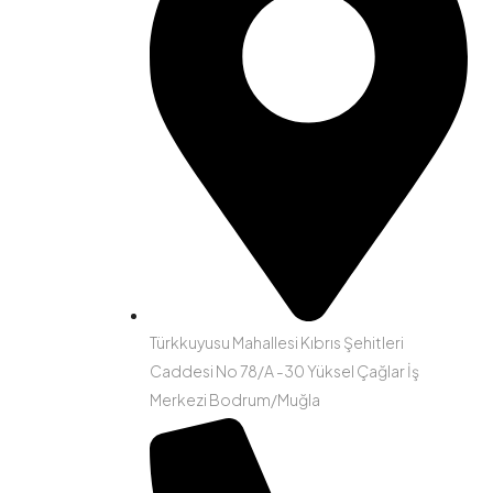
Türkkuyusu Mahallesi Kıbrıs Şehitleri
Caddesi No 78/A -30 Yüksel Çağlar İş
Merkezi Bodrum/Muğla