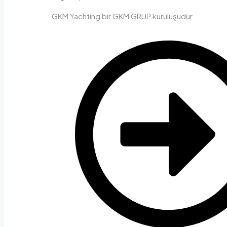
GKM Yachting bir GKM GRUP kuruluşudur.