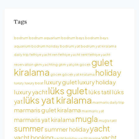
Tags
bodrum
bodrum aquarium
bodrum bays
bodrum bays
aquarium
bodrum holiday
bodrum yat
bodrum yat kiralama
daily trip
fethiye yacht ren
fethiye yacht rent
fethiye yacht
gulet
reservation
gkm yachting
gkm yatçılık
gocek
kiralama
holiday
göcek
göcek yat kiralama
luxury gulet
luxury holiday
luxury
luxury boat
lüks gulet
luxury yacht
lüks tatil
lüks
lüks yat kiralama
yat
marmaris daily trip
marmaris gulet kiralama
marmaris yat
mugla
marmaris yat kiralama
muğla tatil
summer
yacht
summer holiday
yacht booking
yacht
yacht holiday
yacht marine