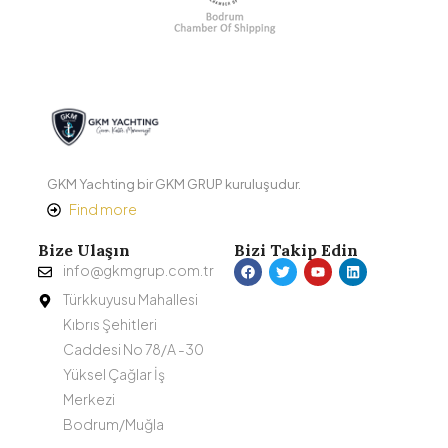
GKM Yachting bir GKM GRUP kuruluşudur.
Find more
Bize Ulaşın
Bizi Takip Edin
info@gkmgrup.com.tr
Türkkuyusu Mahallesi
Kıbrıs Şehitleri
Caddesi No 78/A -30
Yüksel Çağlar İş
Merkezi
Bodrum/Muğla