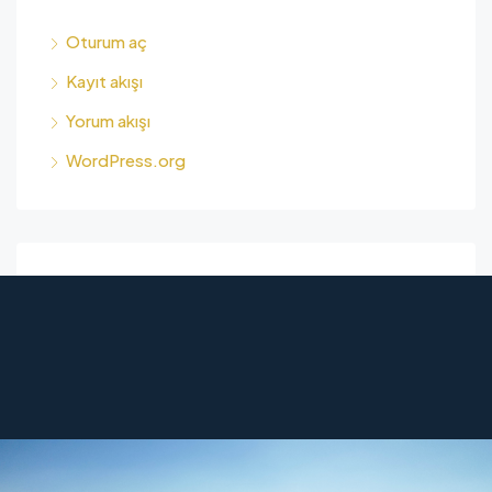
Oturum aç
Kayıt akışı
Yorum akışı
WordPress.org