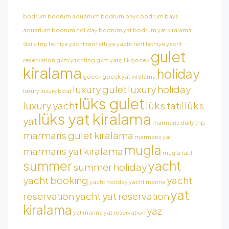
bodrum
bodrum aquarium
bodrum bays
bodrum bays
aquarium
bodrum holiday
bodrum yat
bodrum yat kiralama
daily trip
fethiye yacht ren
fethiye yacht rent
fethiye yacht
gulet
reservation
gkm yachting
gkm yatçılık
gocek
kiralama
holiday
göcek
göcek yat kiralama
luxury gulet
luxury holiday
luxury
luxury boat
lüks gulet
luxury yacht
lüks tatil
lüks
lüks yat kiralama
yat
marmaris daily trip
marmaris gulet kiralama
marmaris yat
mugla
marmaris yat kiralama
muğla tatil
summer
yacht
summer holiday
yacht booking
yacht
yacht holiday
yacht marine
yat
reservation
yacht yat reservation
kiralama
yaz
yat marina
yat reservation