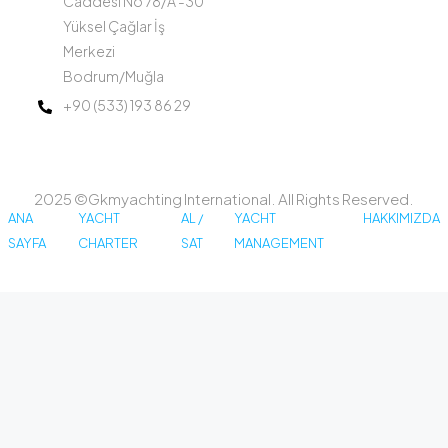
Caddesi No 78/A -30
Yüksel Çağlar İş
Merkezi
Bodrum/Muğla
+90 (533) 193 86 29
2025 ©Gkmyachting International. All Rights Reserved.
ANA
YACHT
AL /
YACHT
HAKKIMIZDA
SAYFA
CHARTER
SAT
MANAGEMENT