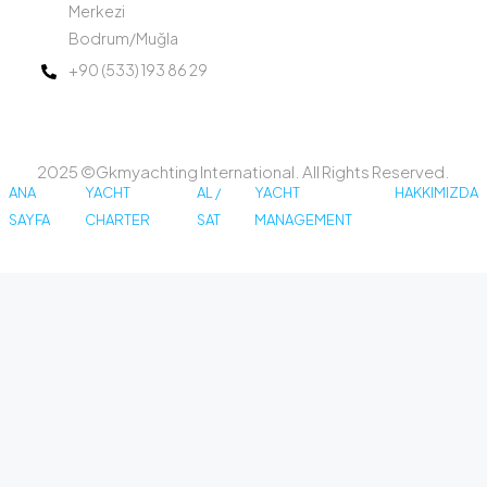
Merkezi
Bodrum/Muğla
+90 (533) 193 86 29
2025 ©Gkmyachting International. All Rights Reserved.
ANA
YACHT
AL /
YACHT
HAKKIMIZDA
SAYFA
CHARTER
SAT
MANAGEMENT