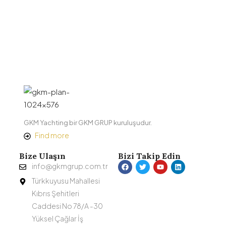
GKM Yachting bir GKM GRUP kuruluşudur.
Find more
Bize Ulaşın
Bizi Takip Edin
info@gkmgrup.com.tr
Türkkuyusu Mahallesi
Kıbrıs Şehitleri
Caddesi No 78/A -30
Yüksel Çağlar İş