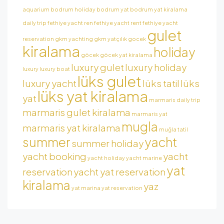
aquarium
bodrum holiday
bodrum yat
bodrum yat kiralama
daily trip
fethiye yacht ren
fethiye yacht rent
fethiye yacht
gulet
reservation
gkm yachting
gkm yatçılık
gocek
kiralama
holiday
göcek
göcek yat kiralama
luxury gulet
luxury holiday
luxury
luxury boat
lüks gulet
luxury yacht
lüks tatil
lüks
lüks yat kiralama
yat
marmaris daily trip
marmaris gulet kiralama
marmaris yat
mugla
marmaris yat kiralama
muğla tatil
summer
yacht
summer holiday
yacht booking
yacht
yacht holiday
yacht marine
yat
reservation
yacht yat reservation
kiralama
yaz
yat marina
yat reservation