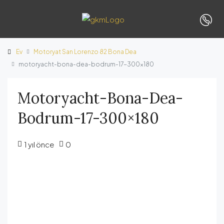
Ev
Motoryat San Lorenzo 82 Bona Dea
motoryacht-bona-dea-bodrum-17-300×180
Motoryacht-Bona-Dea-
Bodrum-17-300×180
1 yıl önce
0