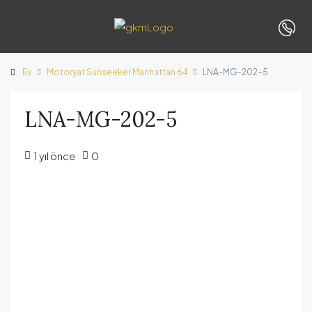
Ev
Motoryat Sunseeker Manhattan 64
LNA-MG-202-5
LNA-MG-202-5
1 yıl önce
0