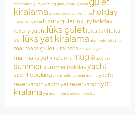
gulet
reservation
gkm yachting
gkm yatçılık
gocek
kiralama
holiday
göcek
göcek yat kiralama
luxury gulet
luxury holiday
luxury
luxury boat
lüks gulet
luxury yacht
lüks tatil
lüks
lüks yat kiralama
yat
marmaris daily trip
marmaris gulet kiralama
marmaris yat
mugla
marmaris yat kiralama
muğla tatil
summer
yacht
summer holiday
yacht booking
yacht
yacht holiday
yacht marine
yat
reservation
yacht yat reservation
kiralama
yaz
yat marina
yat reservation