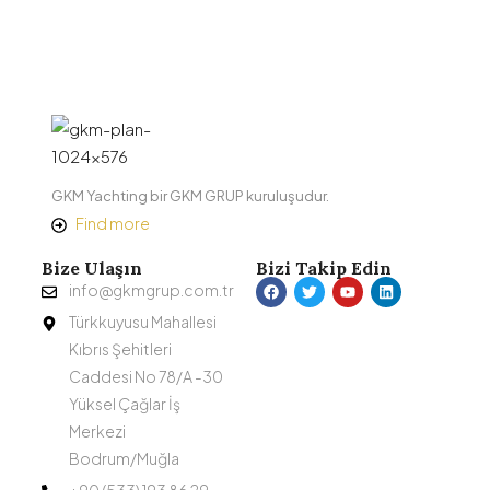
GKM Yachting bir GKM GRUP kuruluşudur.
Find more
Bize Ulaşın
Bizi Takip Edin
info@gkmgrup.com.tr
Türkkuyusu Mahallesi
Kıbrıs Şehitleri
Caddesi No 78/A -30
Yüksel Çağlar İş
Merkezi
Bodrum/Muğla