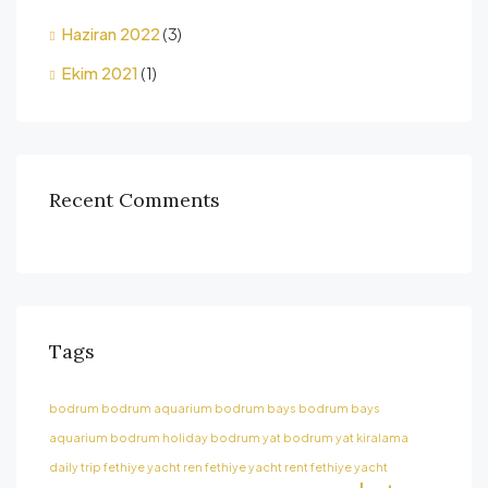
Haziran 2022
(3)
Ekim 2021
(1)
Recent Comments
Tags
bodrum
bodrum aquarium
bodrum bays
bodrum bays
aquarium
bodrum holiday
bodrum yat
bodrum yat kiralama
daily trip
fethiye yacht ren
fethiye yacht rent
fethiye yacht