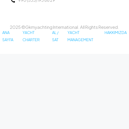
+90 (533) 193 86 29
2025 ©Gkmyachting International. All Rights Reserved.
ANA
YACHT
AL /
YACHT
HAKKIMIZDA
SAYFA
CHARTER
SAT
MANAGEMENT