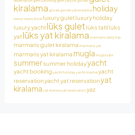
reservation
gkm yachting
gkm yatçılık
gocek
kiralama
holiday
göcek
göcek yat kiralama
luxury gulet
luxury holiday
luxury
luxury boat
lüks gulet
luxury yacht
lüks tatil
lüks
lüks yat kiralama
yat
marmaris daily trip
marmaris gulet kiralama
marmaris yat
mugla
marmaris yat kiralama
muğla tatil
summer
yacht
summer holiday
yacht booking
yacht
yacht holiday
yacht marine
yat
reservation
yacht yat reservation
kiralama
yaz
yat marina
yat reservation