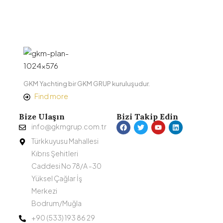
GKM Yachting bir GKM GRUP kuruluşudur.
Find more
Bize Ulaşın
Bizi Takip Edin
info@gkmgrup.com.tr
Türkkuyusu Mahallesi
Kıbrıs Şehitleri
Caddesi No 78/A -30
Yüksel Çağlar İş
Merkezi
Bodrum/Muğla
+90 (533) 193 86 29