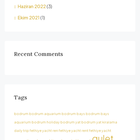
Haziran 2022
(3)
Ekim 2021
(1)
Recent Comments
Tags
bodrum
bodrum aquarium
bodrum bays
bodrum bays
aquarium
bodrum holiday
bodrum yat
bodrum yat kiralama
daily trip
fethiye yacht ren
fethiye yacht rent
fethiye yacht
gulet