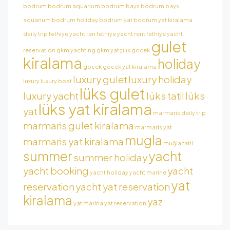
bodrum
bodrum aquarium
bodrum bays
bodrum bays
aquarium
bodrum holiday
bodrum yat
bodrum yat kiralama
daily trip
fethiye yacht ren
fethiye yacht rent
fethiye yacht
gulet
reservation
gkm yachting
gkm yatçılık
gocek
kiralama
holiday
göcek
göcek yat kiralama
luxury gulet
luxury holiday
luxury
luxury boat
lüks gulet
luxury yacht
lüks tatil
lüks
lüks yat kiralama
yat
marmaris daily trip
marmaris gulet kiralama
marmaris yat
mugla
marmaris yat kiralama
muğla tatil
summer
yacht
summer holiday
yacht booking
yacht
yacht holiday
yacht marine
yat
reservation
yacht yat reservation
kiralama
yaz
yat marina
yat reservation