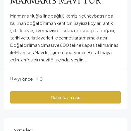
MARMARİS MAVİ TUR
Marmaris Muğla iline bağlı, ülkemizin güneybatısında
bulunan doğal bir liman kentidir. Sayısız koyları, antik
şehirleri, yeşili ve maviyi bir arada bulacağınız doğası,
tarihi ve turistik yerleri ile cenneti aratmamaktadır.
Doğal bir liman olması ve 800 tekne kapasiteli marinası
ile Marmaris Mavi Tur için en ideal yerdir. Bir tatil hayal
edin; enfes bir maviliğin içinde, yeşilin...
4 yıl önce
0
Daha fazla oku
Arşivler