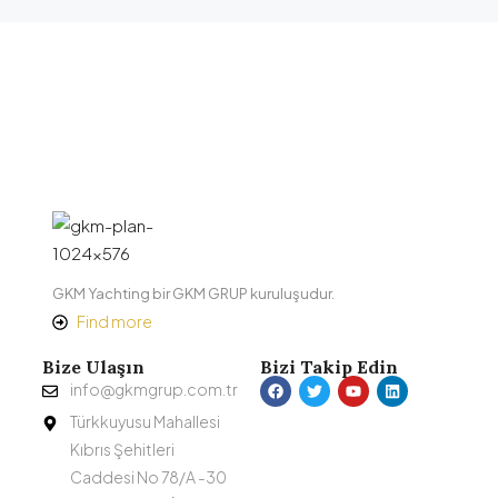
GKM Yachting bir GKM GRUP kuruluşudur.
Find more
Bize Ulaşın
Bizi Takip Edin
info@gkmgrup.com.tr
Türkkuyusu Mahallesi
Kıbrıs Şehitleri
Caddesi No 78/A -30