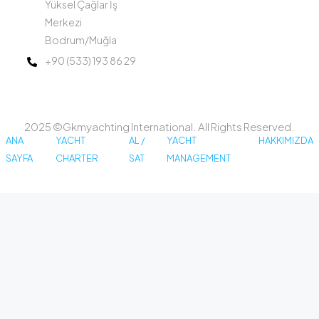
Yüksel Çağlar İş
Merkezi
Bodrum/Muğla
+90 (533) 193 86 29
2025 ©Gkmyachting International. All Rights Reserved.
ANA
YACHT
AL /
YACHT
HAKKIMIZDA
SAYFA
CHARTER
SAT
MANAGEMENT