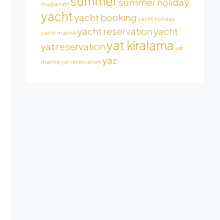
summer
summer holiday
muğla tatil
yacht
yacht booking
yacht holiday
yacht reservation
yacht
yacht marine
yat kiralama
yat reservation
yat
yaz
marina
yat reservation