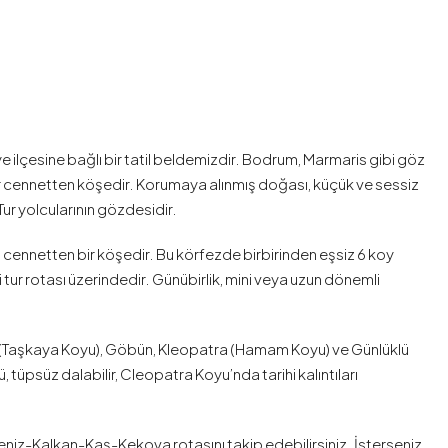
 ilçesine bağlı bir tatil beldemizdir. Bodrum, Marmaris gibi göz
r cennetten köşedir. Korumaya alınmış doğası, küçük ve sessiz
 Tur yolcularının gözdesidir.
 cennetten bir köşedir. Bu körfezde birbirinden eşsiz 6 koy
ur rotası üzerindedir. Günübirlik, mini veya uzun dönemli
i (Taşkaya Koyu), Göbün, Kleopatra (Hamam Koyu) ve Günlüklü
, tüpsüz dalabilir, Cleopatra Koyu’nda tarihi kalıntıları
eniz-Kalkan-Kaş-Kekova rotasını takip edebilirsiniz. İsterseniz