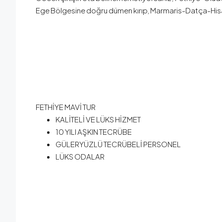
Ege Bölgesine doğru dümen kırıp, Marmaris-Datça-Hisarö
FETHİYE MAVİ TUR
KALİTELİ VE LÜKS HİZMET
10 YILI AŞKIN TECRÜBE
GÜLERYÜZLÜ TECRÜBELİ PERSONEL
LÜKS ODALAR