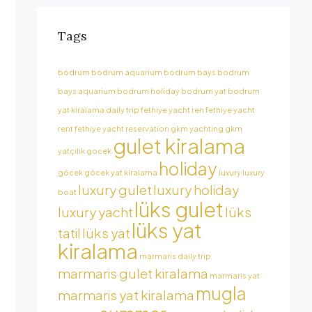
Tags
bodrum
bodrum aquarium
bodrum bays
bodrum
bays aquarium
bodrum holiday
bodrum yat
bodrum
yat kiralama
daily trip
fethiye yacht ren
fethiye yacht
rent
fethiye yacht reservation
gkm yachting
gkm
gulet kiralama
yatçılık
gocek
holiday
göcek
göcek yat kiralama
luxury
luxury
luxury gulet
luxury holiday
boat
lüks gulet
luxury yacht
lüks
lüks yat
tatil
lüks yat
kiralama
marmaris daily trip
marmaris gulet kiralama
marmaris yat
mugla
marmaris yat kiralama