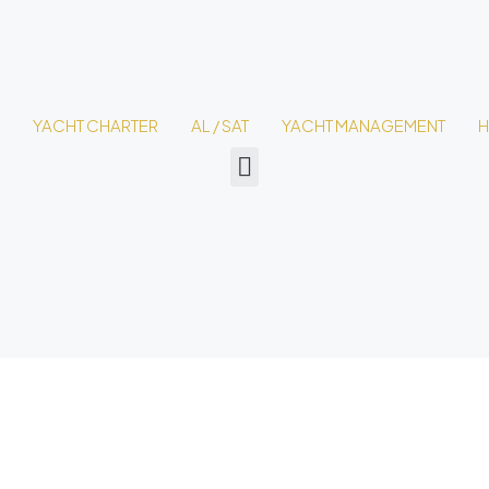
YACHT CHARTER
AL / SAT
YACHT MANAGEMENT
H