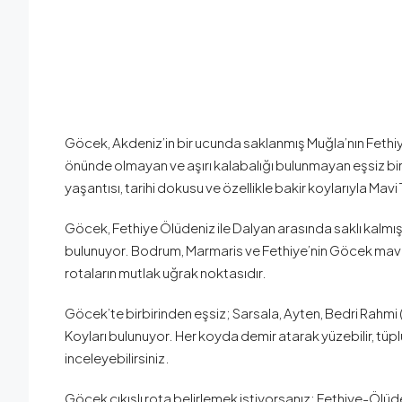
Göcek, Akdeniz’in bir ucunda saklanmış Muğla’nın Fethiye
önünde olmayan ve aşırı kalabalığı bulunmayan eşsiz bi
yaşantısı, tarihi dokusu ve özellikle bakir koylarıyla Mavi
Göcek, Fethiye Ölüdeniz ile Dalyan arasında saklı kalmış
bulunuyor. Bodrum, Marmaris ve Fethiye’nin Göcek mavi t
rotaların mutlak uğrak noktasıdır.
Göcek’te birbirinden eşsiz; Sarsala, Ayten, Bedri Rahm
Koyları bulunuyor. Her koyda demir atarak yüzebilir, tüplü
inceleyebilirsiniz.
Göcek çıkışlı rota belirlemek istiyorsanız; Fethiye-Ölüd