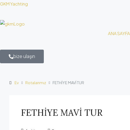
GKM Yachting
ANA SAYFA
bize ulaşın
Ev
Rotalarımız
FETHİYE MAVİ TUR
FETHİYE MAVİ TUR