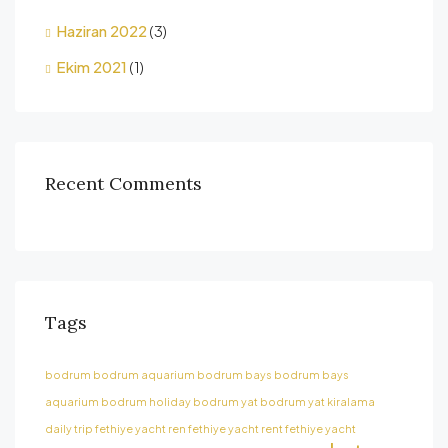
Haziran 2022
(3)
Ekim 2021
(1)
Recent Comments
Tags
bodrum
bodrum aquarium
bodrum bays
bodrum bays
aquarium
bodrum holiday
bodrum yat
bodrum yat kiralama
daily trip
fethiye yacht ren
fethiye yacht rent
fethiye yacht