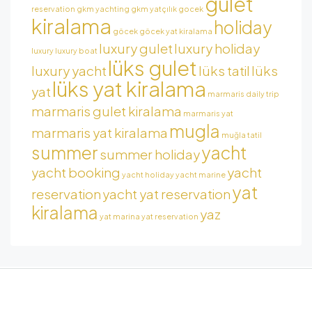
gulet
reservation
gkm yachting
gkm yatçılık
gocek
kiralama
holiday
göcek
göcek yat kiralama
luxury gulet
luxury holiday
luxury
luxury boat
lüks gulet
luxury yacht
lüks tatil
lüks
lüks yat kiralama
yat
marmaris daily trip
marmaris gulet kiralama
marmaris yat
mugla
marmaris yat kiralama
muğla tatil
summer
yacht
summer holiday
yacht booking
yacht
yacht holiday
yacht marine
yat
reservation
yacht yat reservation
kiralama
yaz
yat marina
yat reservation