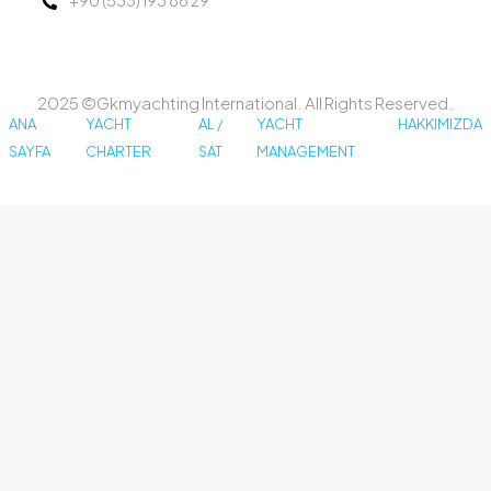
+90 (533) 193 86 29
2025 ©Gkmyachting International. All Rights Reserved.
ANA
YACHT
AL /
YACHT
HAKKIMIZDA
SAYFA
CHARTER
SAT
MANAGEMENT