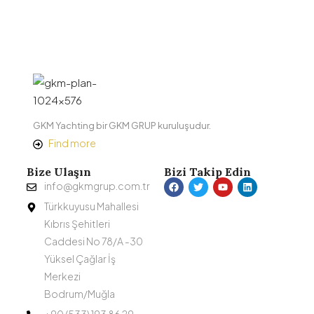
GKM Yachting bir GKM GRUP kuruluşudur.
Find more
Bize Ulaşın
Bizi Takip Edin
info@gkmgrup.com.tr
Türkkuyusu Mahallesi
Kıbrıs Şehitleri
Caddesi No 78/A -30
Yüksel Çağlar İş
Merkezi
Bodrum/Muğla