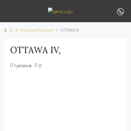
Ev
Motoryat Ottowa IV
OTTAWA IV,
OTTAWA IV,
1 yıl önce
0