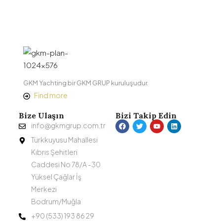
GKM Yachting bir GKM GRUP kuruluşudur.
Find more
Bize Ulaşın
Bizi Takip Edin
info@gkmgrup.com.tr
Türkkuyusu Mahallesi
Kıbrıs Şehitleri
Caddesi No 78/A -30
Yüksel Çağlar İş
Merkezi
Bodrum/Muğla
+90 (533) 193 86 29