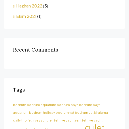
Haziran 2022
(3)
Ekim 2021
(1)
Recent Comments
Tags
bodrum
bodrum aquarium
bodrum bays
bodrum bays
aquarium
bodrum holiday
bodrum yat
bodrum yat kiralama
daily trip
fethiye yacht ren
fethiye yacht rent
fethiye yacht
gulet