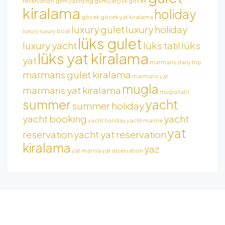
reservation
gkm yachting
gkm yatçılık
gocek
kiralama
holiday
göcek
göcek yat kiralama
luxury gulet
luxury holiday
luxury
luxury boat
lüks gulet
luxury yacht
lüks tatil
lüks
lüks yat kiralama
yat
marmaris daily trip
marmaris gulet kiralama
marmaris yat
mugla
marmaris yat kiralama
muğla tatil
summer
yacht
summer holiday
yacht booking
yacht
yacht holiday
yacht marine
yat
reservation
yacht yat reservation
kiralama
yaz
yat marina
yat reservation