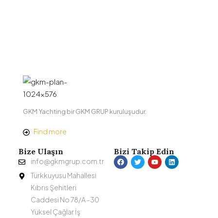
GKM Yachting bir GKM GRUP kuruluşudur.
Find more
Bize Ulaşın
Bizi Takip Edin
info@gkmgrup.com.tr
Türkkuyusu Mahallesi
Kıbrıs Şehitleri
Caddesi No 78/A -30
Yüksel Çağlar İş