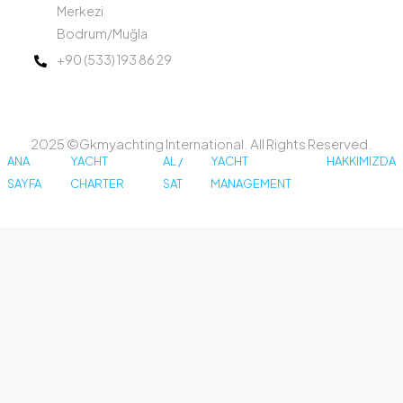
Merkezi
Bodrum/Muğla
+90 (533) 193 86 29
2025 ©Gkmyachting International. All Rights Reserved.
ANA
YACHT
AL /
YACHT
HAKKIMIZDA
SAYFA
CHARTER
SAT
MANAGEMENT