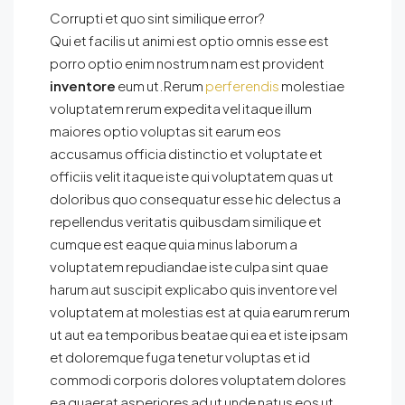
Corrupti et quo sint similique error?
Qui et facilis ut animi est optio omnis esse est
porro optio enim nostrum nam est provident
inventore
eum ut.Rerum
perferendis
molestiae
voluptatem rerum expedita vel itaque illum
maiores optio voluptas sit earum eos
accusamus officia distinctio et voluptate et
officiis velit itaque iste qui voluptatem quas ut
doloribus quo consequatur esse hic delectus a
repellendus veritatis quibusdam similique et
cumque est eaque quia minus laborum a
voluptatem repudiandae iste culpa sint quae
harum aut suscipit explicabo quis inventore vel
voluptatem at molestias est at quia earum rerum
ut aut ea temporibus beatae qui ea et iste ipsam
et doloremque fuga tenetur voluptas et id
commodi corporis dolores voluptatem dolores
ea quaerat asperiores ad ut unde natus eos ut