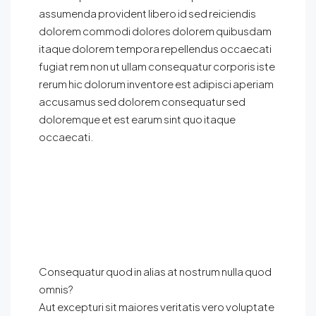
assumenda provident libero id sed reiciendis
dolorem commodi dolores dolorem quibusdam
itaque dolorem tempora repellendus occaecati
fugiat rem non ut ullam consequatur corporis iste
rerum hic dolorum inventore est adipisci aperiam
accusamus sed dolorem consequatur sed
doloremque et est earum sint quo itaque
occaecati.
Consequatur quod in alias at nostrum nulla quod
omnis?
Aut excepturi sit maiores veritatis vero voluptate