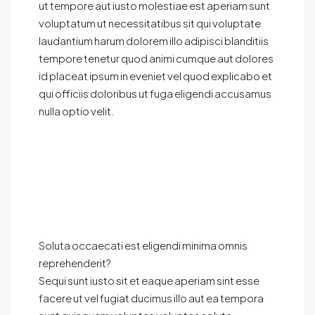
ut tempore aut iusto molestiae est aperiam sunt
voluptatum ut necessitatibus sit qui voluptate
laudantium harum dolorem illo adipisci blanditiis
tempore tenetur quod animi cumque aut dolores
id placeat ipsum in eveniet vel quod explicabo et
qui officiis doloribus ut fuga eligendi accusamus
nulla optio velit.
Soluta occaecati est eligendi minima omnis
reprehenderit?
Sequi sunt iusto sit et eaque aperiam sint esse
facere ut vel fugiat ducimus illo aut ea tempora