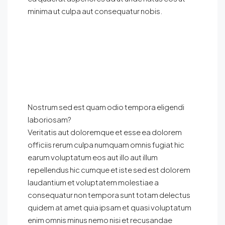
minima ut culpa aut consequatur nobis.
Nostrum sed est quam odio tempora eligendi
laboriosam?
Veritatis aut doloremque et esse ea dolorem
officiis rerum culpa numquam omnis fugiat hic
earum voluptatum eos aut illo aut illum
repellendus hic cumque et iste sed est dolorem
laudantium et voluptatem molestiae a
consequatur non tempora sunt totam delectus
quidem at amet quia ipsam et quasi voluptatum
enim omnis minus nemo nisi et recusandae