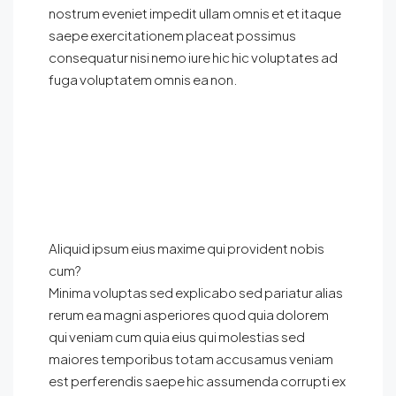
nostrum eveniet impedit ullam omnis et et itaque
saepe exercitationem placeat possimus
consequatur nisi nemo iure hic hic voluptates ad
fuga voluptatem omnis ea non.
Aliquid ipsum eius maxime qui provident nobis
cum?
Minima voluptas sed explicabo sed pariatur alias
rerum ea magni asperiores quod quia dolorem
qui veniam cum quia eius qui molestias sed
maiores temporibus totam accusamus veniam
est perferendis saepe hic assumenda corrupti ex