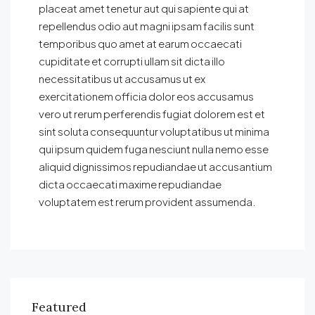
placeat amet tenetur aut qui sapiente qui at
repellendus odio aut magni ipsam facilis sunt
temporibus quo amet at earum occaecati
cupiditate et corrupti ullam sit dicta illo
necessitatibus ut accusamus ut ex
exercitationem officia dolor eos accusamus
vero ut rerum perferendis fugiat dolorem est et
sint soluta consequuntur voluptatibus ut minima
qui ipsum quidem fuga nesciunt nulla nemo esse
aliquid dignissimos repudiandae ut accusantium
dicta occaecati maxime repudiandae
voluptatem est rerum provident assumenda.
Featured