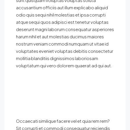
sunt quisquam voluptas voluptas soluta
accusantium officiis aut illum explicabo aliquid
odio quis sequi nihil molestias et ipsa corrupti
atque sequi quos adipisci est tenetur voluptas
deserunt magni laborum consequatur asperiores
harum nihil et aut molestias ducimus maiores
nostrum veniam commodi numquam ut vitae id
voluptates eveniet voluptas debitis consectetur
mollitia blanditiis dignissimos laboriosam
voluptatum qui vero dolorem quaerat ad qui aut.
Occaecati similique facere vel et quia rem rem?
Sit corrupti et commodi consequatur reiciendis