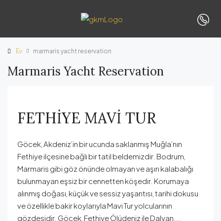
Ev
marmaris yacht reservation
Marmaris Yacht Reservation
FETHİYE MAVİ TUR
Göcek, Akdeniz’in bir ucunda saklanmış Muğla’nın
Fethiye ilçesine bağlı bir tatil beldemizdir. Bodrum,
Marmaris gibi göz önünde olmayan ve aşırı kalabalığı
bulunmayan eşsiz bir cennetten köşedir. Korumaya
alınmış doğası, küçük ve sessiz yaşantısı, tarihi dokusu
ve özellikle bakir koylarıyla Mavi Tur yolcularının
gözdesidir. Göcek, Fethiye Ölüdeniz ile Dalyan...