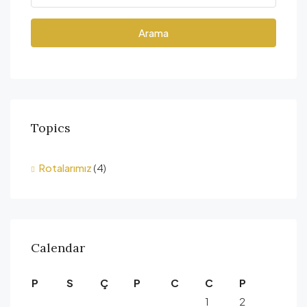
Arama
Topics
Rotalarımız
(4)
Calendar
P
S
Ç
P
C
C
P
1
2