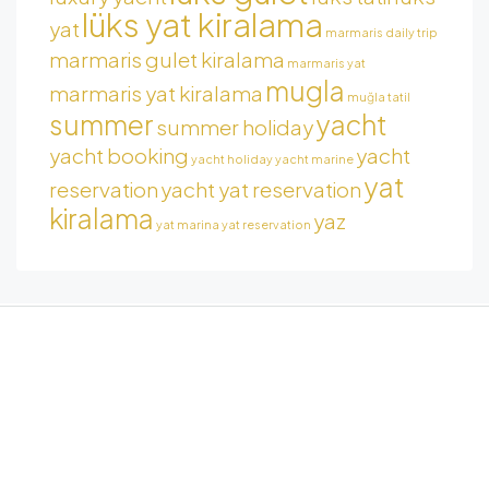
lüks yat kiralama
yat
marmaris daily trip
marmaris gulet kiralama
marmaris yat
mugla
marmaris yat kiralama
muğla tatil
summer
yacht
summer holiday
yacht booking
yacht
yacht holiday
yacht marine
yat
reservation
yacht yat reservation
kiralama
yaz
yat marina
yat reservation