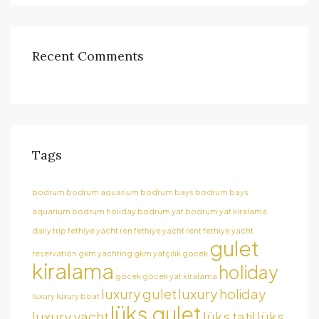
Recent Comments
Tags
bodrum
bodrum aquarium
bodrum bays
bodrum bays
aquarium
bodrum holiday
bodrum yat
bodrum yat kiralama
daily trip
fethiye yacht ren
fethiye yacht rent
fethiye yacht
gulet
reservation
gkm yachting
gkm yatçılık
gocek
kiralama
holiday
göcek
göcek yat kiralama
luxury gulet
luxury holiday
luxury
luxury boat
lüks gulet
luxury yacht
lüks tatil
lüks