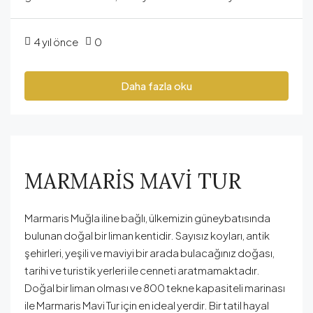
4 yıl önce
0
Daha fazla oku
MARMARİS MAVİ TUR
Marmaris Muğla iline bağlı, ülkemizin güneybatısında
bulunan doğal bir liman kentidir. Sayısız koyları, antik
şehirleri, yeşili ve maviyi bir arada bulacağınız doğası,
tarihi ve turistik yerleri ile cenneti aratmamaktadır.
Doğal bir liman olması ve 800 tekne kapasiteli marinası
ile Marmaris Mavi Tur için en ideal yerdir. Bir tatil hayal