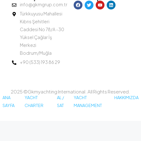
info@gkmgrup.com.tr
Türkkuyusu Mahallesi
Kıbrıs Şehitleri
Caddesi No 78/A -30
Yüksel Çağlar İş
Merkezi
Bodrum/Muğla
+90 (533) 193 86 29
2025 ©Gkmyachting International. All Rights Reserved.
ANA
YACHT
AL /
YACHT
HAKKIMIZDA
SAYFA
CHARTER
SAT
MANAGEMENT