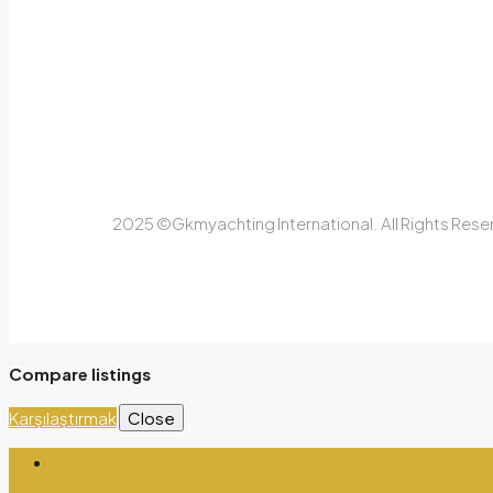
2025 ©Gkmyachting International. All Rights Rese
Compare listings
Karşılaştırmak
Close
Oturum aç