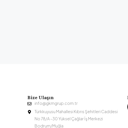
Bize Ulaşın
info@gkmgrup.com.tr
Türkkuyusu Mahallesi Kıbrıs Şehitleri Caddesi
No 78/A -30 Yüksel Çağlar İş Merkezi
Bodrum/Muğla