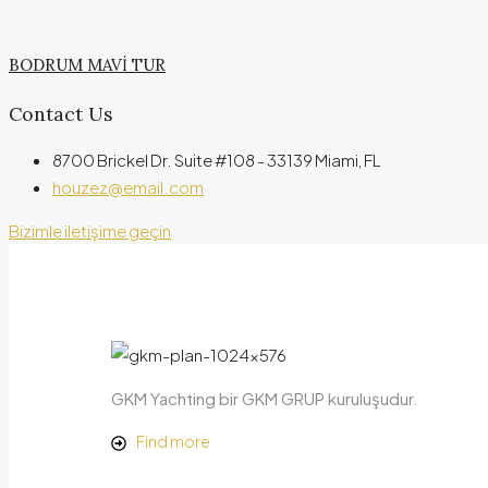
BODRUM MAVİ TUR
Contact Us
8700 Brickel Dr. Suite #108 - 33139 Miami, FL
houzez@email.com
Bizimle iletişime geçin
GKM Yachting bir GKM GRUP kuruluşudur.
Find more