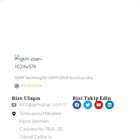
GKM Yachting bir GKM GRUP kuruluşudur.
Find more
Bize Ulaşın
Bizi Takip Edin
info@gkmgrup.com.tr
Türkkuyusu Mahallesi
Kıbrıs Şehitleri
Caddesi No 78/A -30
Yüksel Çağlar İş